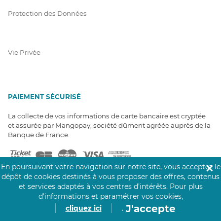
Protection des Données
Vie Privée
PAIEMENT SÉCURISÉ
La collecte de vos informations de carte bancaire est cryptée
et assurée par Mangopay, société dûment agréée auprès de la
Banque de France.
En poursuivant votre navigation sur notre site, vous acceptez le
✕
dépôt de cookies destinés à vous proposer des offres, contenus
et services adaptés à vos centres d’intérêts.
Pour plus
d’informations et paramétrer vos cookies,
J'accepte
cliquez ici
.
NOS PARTENAIRES