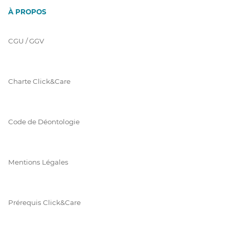
À PROPOS
CGU / GGV
Charte Click&Care
Code de Déontologie
Mentions Légales
Prérequis Click&Care