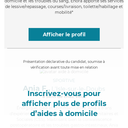
domicile et les troubles du sang, Enora apporte ses services
de lessive/repassage, courses/livraison, toilette/habillage et
mobilité*
Afficher le profil
Présentation déclarative du candidat, soumise à
vérification avant toute mise en relation
SPORTIVE
Ania F.,
L'Isle-sur-le-Doubs
Inscrivez-vous pour
à 5km de chez Vous
afficher plus de profils
Énergique
, gaie et communicative, Ania a 8 ans
d’aides à domicile
d'expérience et possède un BEP Carrières Sanitaires et
Sociales (CSS). Maitrisant bien la convalescence
postopératoire et les troubles gastro-intestinaux, Ania