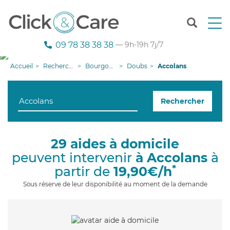
T
o
g
09 78 38 38 38
— 9h-19h 7j/7
g
l
Accueil
Recherche aide à domicile
Bourgogne-Franche-Comté
Doubs
Accolans
e
n
a
Rechercher
v
i
g
a
29 aides à domicile
t
peuvent intervenir
à Accolans
à
i
o
*
partir de
19,90€/h
n
Sous réserve de leur disponibilité au moment de la demande