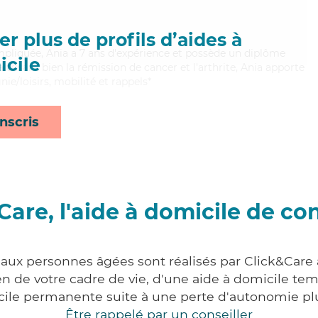
r plus de profils d’aides à
impliquée, Ania a 7 ans d'expérience et possède un diplôme
cile
itrisant bien la rémission de cancer et l'arthrite, Ania apporte
ie/loisirs, mobilité et rappels*
nscris
Care, l'aide à domicile de co
 aux personnes âgées sont réalisés par Click&Care à
 de votre cadre de vie, d'une aide à domicile tem
cile permanente suite à une perte d'autonomie pl
Être rappelé par un conseiller