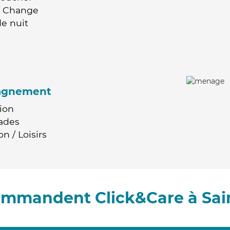
 / Change
e nuit
agnement
ion
ades
n / Loisirs
commandent Click&Care à Sain