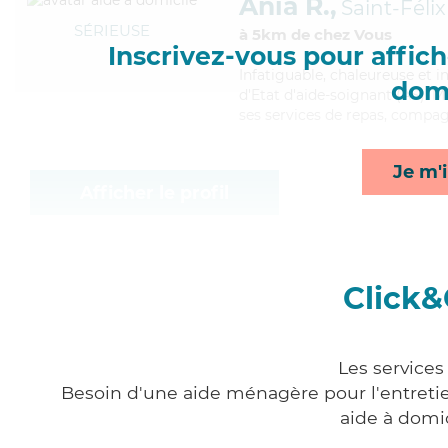
Ania R.,
Saint-Félix
SÉRIEUSE
à 5km de chez Vous
Inscrivez-vous pour affiche
Infatiguable
, chaleureuse et 
domi
d'Etat d'aide-soignant (AS). Ma
ses services de repas, compagn
Je m'i
Afficher le profil
Click&
Les services
Besoin d'une aide ménagère pour l'entretien
aide à domi