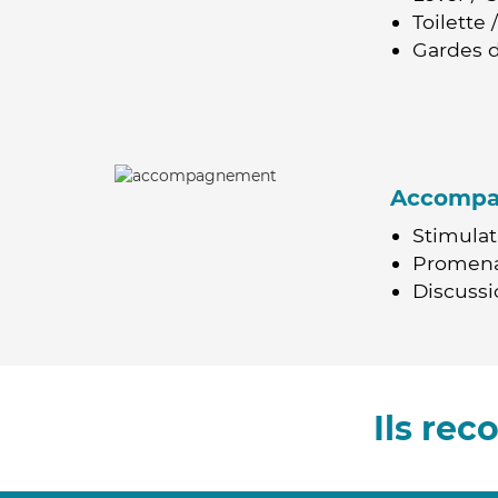
Toilette
Gardes d
Accomp
Stimulat
Promen
Discussio
Ils re