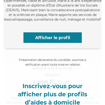
Expérimentée
, fiable et altruiste, Marie a 18 ans d'expérience
et possède un diplôme d'État d'Auxiliaire de Vie Sociale
(DEAVS). Maitrisant bien la convalescence postopératoire
et la sclérose en plaque, Marie apporte ses services de
lessive/repassage, surveillance de nuit, ménage et mobilité*
Afficher le profil
Présentation déclarative du candidat, soumise à
vérification avant toute mise en relation
SPORTIF
Leon F.,
Gruffy
Inscrivez-vous pour
à 5km de chez Vous
afficher plus de profils
Joyeux
, expérimenté et communicatif, Leon a 6 ans
d’aides à domicile
d'expérience et possède un diplôme d'État d'Auxiliaire de