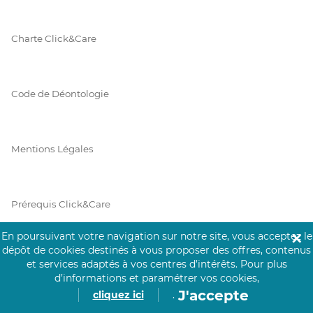
Charte Click&Care
Code de Déontologie
Mentions Légales
Prérequis Click&Care
En poursuivant votre navigation sur notre site, vous acceptez le
✕
dépôt de cookies destinés à vous proposer des offres, contenus
Protection des Données
et services adaptés à vos centres d’intérêts.
Pour plus
d’informations et paramétrer vos cookies,
J'accepte
cliquez ici
.