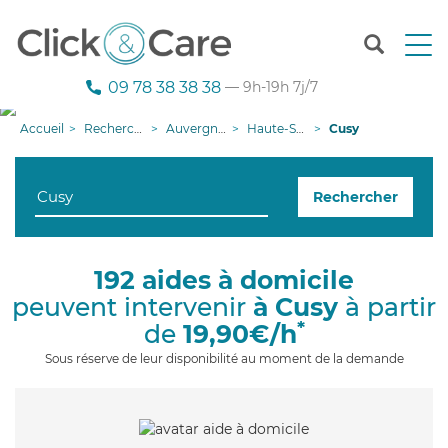
T
o
g
09 78 38 38 38
— 9h-19h 7j/7
g
l
Accueil
Recherche aide à domicile
Auvergne-Rhône-Alpes
Haute-Savoie
Cusy
e
n
a
Rechercher
v
i
g
a
192 aides à domicile
t
peuvent intervenir
à Cusy
à partir
i
o
*
de
19,90€/h
n
Sous réserve de leur disponibilité au moment de la demande