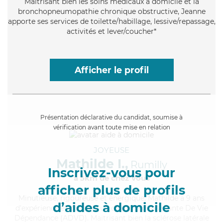
Maitrisant bien les soins médicaux à domicile et la
bronchopneumopathie chronique obstructive, Jeanne
apporte ses services de toilette/habillage, lessive/repassage,
activités et lever/coucher*
Afficher le profil
Présentation déclarative du candidat, soumise à
vérification avant toute mise en relation
JOYEUSE
Mathilde I.,
Rumilly
Inscrivez-vous pour
à 5km de chez Vous
afficher plus de profils
Minutieuse
, rigoureuse et énergique, Mathilde a 9 ans
d’aides à domicile
d'expérience et possède un diplôme d'Assistante De Vie
Dépendance (ADVD). Maitrisant bien la sclérose latérale