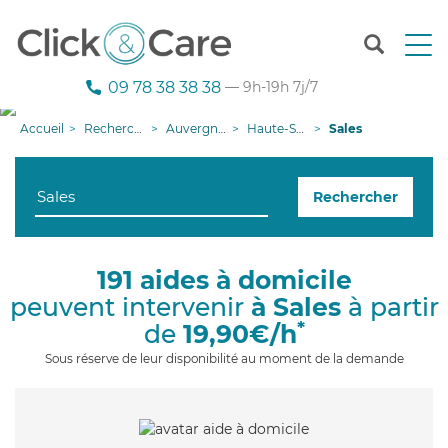
T
o
g
09 78 38 38 38
— 9h-19h 7j/7
g
l
Accueil
Recherche aide à domicile
Auvergne-Rhône-Alpes
Haute-Savoie
Sales
e
n
a
Rechercher
v
i
g
a
191 aides à domicile
t
peuvent intervenir
à Sales
à partir
i
o
*
de
19,90€/h
n
Sous réserve de leur disponibilité au moment de la demande