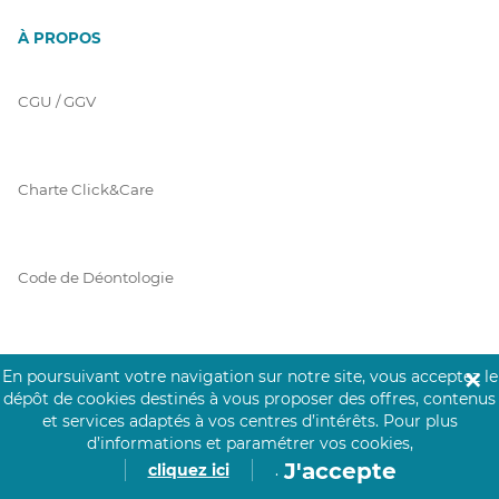
À PROPOS
CGU / GGV
Charte Click&Care
Code de Déontologie
Mentions Légales
En poursuivant votre navigation sur notre site, vous acceptez le
✕
dépôt de cookies destinés à vous proposer des offres, contenus
et services adaptés à vos centres d’intérêts.
Pour plus
d’informations et paramétrer vos cookies,
Prérequis Click&Care
J'accepte
cliquez ici
.