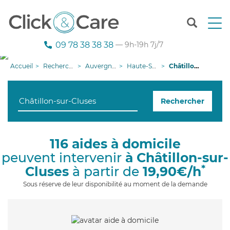
T
o
g
09 78 38 38 38
— 9h-19h 7j/7
g
l
Accueil
Recherche aide à domicile
Auvergne-Rhône-Alpes
Haute-Savoie
Châtillon-sur-Cluses
e
n
a
Rechercher
v
i
g
a
116 aides à domicile
t
peuvent intervenir
à Châtillon-sur-
i
o
*
Cluses
à partir de
19,90€/h
n
Sous réserve de leur disponibilité au moment de la demande