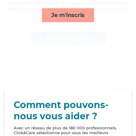
domicile et les troubles de la peau / escarres, Benjamin
apporte ses services de repas, activités, compagnie/loisirs
Je m'inscris
et mobilité*
Afficher le profil
Comment pouvons-
nous vous aider ?
Avec un réseau de plus de 180 000 professionnels,
Click&Care sélectionne pour vous les meilleurs