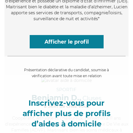
d'expérience et possède un diplôme d'Etat d'infirmier (DEI).
Maitrisant bien le diabète et la maladie d'alzheimer, Lucien
apporte ses services de transports, compagnie/loisirs,
surveillance de nuit et activités*
Afficher le profil
Présentation déclarative du candidat, soumise à
vérification avant toute mise en relation
SPORTIF
Benjamin D.,
Cluses
Inscrivez-vous pour
à 5km de chez Vous
afficher plus de profils
Coopératif
, altruiste et chaleureux, Benjamin a 11 ans
d’aides à domicile
d'expérience et possède un diplôme d'Assistante De Vie aux
Familles (ADVF). Maitrisant bien les soins médicaux à