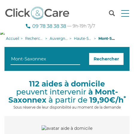
T
o
g
09 78 38 38 38
— 9h-19h 7j/7
g
l
Accueil
Recherche aide à domicile
Auvergne-Rhône-Alpes
Haute-Savoie
Mont-Saxonnex
e
n
a
Rechercher
v
i
g
a
112 aides à domicile
t
peuvent intervenir
à Mont-
i
o
*
Saxonnex
à partir de
19,90€/h
n
Sous réserve de leur disponibilité au moment de la demande