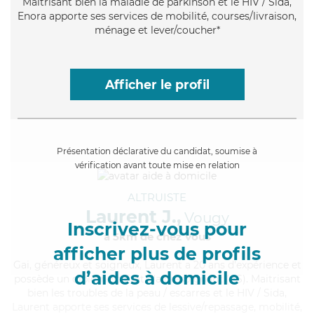
Maitrisant bien la maladie de parkinson et le HIV / Sida,
Enora apporte ses services de mobilité, courses/livraison,
ménage et lever/coucher*
Afficher le profil
Présentation déclarative du candidat, soumise à
vérification avant toute mise en relation
ALTRUISTE
Laurent J.,
Vougy
Inscrivez-vous pour
à 5km de chez Vous
afficher plus de profils
Gai
, généreux et soigneux, Laurent a 20 ans d'expérience et
d’aides à domicile
possède un diplôme d'Etat d'aide-soignant (AS). Maitrisant
bien les troubles de la peau / escarres et le HIV / Sida,
Laurent apporte ses services de lessive/repassage, mobilité,