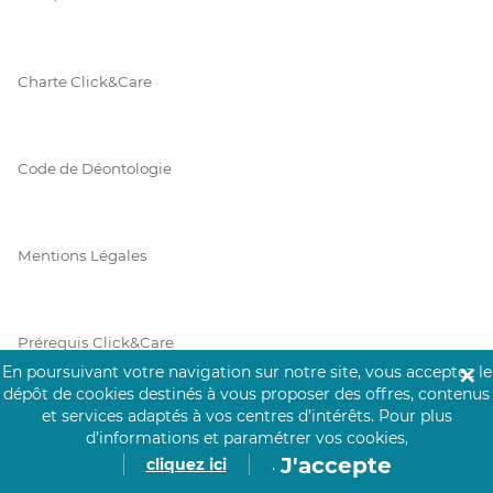
Charte Click&Care
Code de Déontologie
Mentions Légales
Prérequis Click&Care
En poursuivant votre navigation sur notre site, vous acceptez le
✕
dépôt de cookies destinés à vous proposer des offres, contenus
et services adaptés à vos centres d’intérêts.
Pour plus
Protection des Données
d’informations et paramétrer vos cookies,
J'accepte
cliquez ici
.