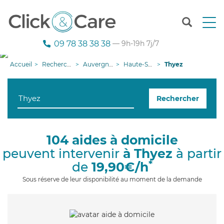
T
o
g
09 78 38 38 38
— 9h-19h 7j/7
g
l
Accueil
Recherche aide à domicile
Auvergne-Rhône-Alpes
Haute-Savoie
Thyez
e
n
a
Rechercher
v
i
g
a
104 aides à domicile
t
peuvent intervenir
à Thyez
à partir
i
o
*
de
19,90€/h
n
Sous réserve de leur disponibilité au moment de la demande