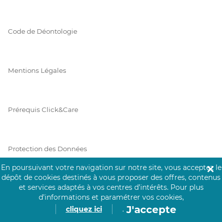
Code de Déontologie
Mentions Légales
Prérequis Click&Care
Protection des Données
En poursuivant votre navigation sur notre site, vous acceptez le
✕
dépôt de cookies destinés à vous proposer des offres, contenus
et services adaptés à vos centres d’intérêts.
Pour plus
Vie Privée
d’informations et paramétrer vos cookies,
J'accepte
cliquez ici
.