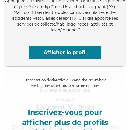
Appliquée
, altruiste et flexible, Claudia a 10 ans d'expérience
et possède un diplôme d'Etat d'aide-soignant (AS).
Maitrisant bien les troubles cardiovasculaires et les
accidents vasculaires cérébraux, Claudia apporte ses
services de toilette/habillage, repas, activités et
lever/coucher*
Afficher le profil
Présentation déclarative du candidat, soumise à
vérification avant toute mise en relation
JOYEUX
Laurent Y.,
Thyez
Inscrivez-vous pour
à 5km de chez Vous
afficher plus de profils
Dynamique
, impliqué et coopératif, Laurent a 18 ans