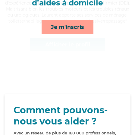
d’aides à domicile
d'expérience et possède un diplôme d'Etat d'infirmier (DEI).
Maitrisant bien les troubles moteurs et les troubles rénaux
ou urologiques, Laurent apporte ses services de ménage,
toilette/habillage, courses/livraison et lessive/repassage*
Je m'inscris
Afficher le profil
Comment pouvons-
nous vous aider ?
Avec un réseau de plus de 180 000 professionnels,