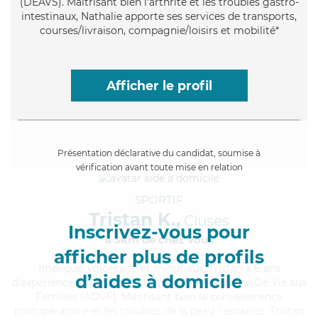
(DEAVS). Maitrisant bien l'arthrite et les troubles gastro-
intestinaux, Nathalie apporte ses services de transports,
courses/livraison, compagnie/loisirs et mobilité*
Afficher le profil
Présentation déclarative du candidat, soumise à
vérification avant toute mise en relation
SPORTIF
Tristan K.,
Cluses
Inscrivez-vous pour
à 5km de chez Vous
afficher plus de profils
Impliqué
, volontaire et minutieux, Tristan a 6 ans
d’aides à domicile
d'expérience et possède un diplôme d'Assistante De Vie aux
Familles (ADVF). Maitrisant bien la convalescence
postopératoire et les troubles de la peau / escarres, Tristan