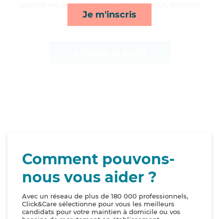
apporte ses services de surveillance de nuit, mobilité,
Je m'inscris
rappels et repas*
Afficher le profil
Comment pouvons-
nous vous aider ?
Avec un réseau de plus de 180 000 professionnels,
Click&Care sélectionne pour vous les meilleurs
candidats pour votre maintien à domicile ou vos