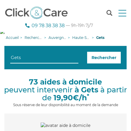
T
o
g
09 78 38 38 38
— 9h-19h 7j/7
g
l
Accueil
Recherche aide à domicile
Auvergne-Rhône-Alpes
Haute-Savoie
Gets
e
n
a
Rechercher
v
i
g
a
73 aides à domicile
t
peuvent intervenir
à Gets
à partir
i
o
*
de
19,90€/h
n
Sous réserve de leur disponibilité au moment de la demande