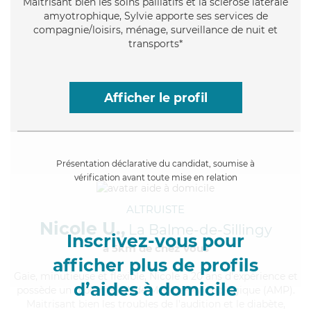
Maitrisant bien les soins palliatifs et la sclérose latérale
amyotrophique, Sylvie apporte ses services de
compagnie/loisirs, ménage, surveillance de nuit et
transports*
Afficher le profil
Présentation déclarative du candidat, soumise à
vérification avant toute mise en relation
ALTRUISTE
Nicole U.,
La Balme-de-Sillingy
Inscrivez-vous pour
à 5km de chez Vous
afficher plus de profils
Gaie
, minutieuse et flexible, Nicole a 20 ans d'expérience et
d’aides à domicile
possède un diplôme d'Aide Médico-Psychologique (AMP).
Maitrisant bien les troubles de l'audition et le diabète,