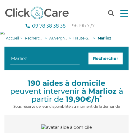
T
o
g
09 78 38 38 38
— 9h-19h 7j/7
g
l
Accueil
Recherche aide à domicile
Auvergne-Rhône-Alpes
Haute-Savoie
Marlioz
e
n
a
Rechercher
v
i
g
a
190 aides à domicile
t
peuvent intervenir
à Marlioz
à
i
o
*
partir de
19,90€/h
n
Sous réserve de leur disponibilité au moment de la demande