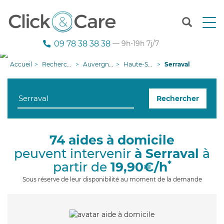
T
o
g
09 78 38 38 38
— 9h-19h 7j/7
g
l
Accueil
Recherche aide à domicile
Auvergne-Rhône-Alpes
Haute-Savoie
Serraval
e
n
a
Rechercher
v
i
g
a
74 aides à domicile
t
peuvent intervenir
à Serraval
à
i
o
*
partir de
19,90€/h
n
Sous réserve de leur disponibilité au moment de la demande