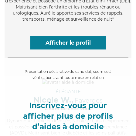
d'expérience et possède un diplôme d'Etat d'infirmier (DEI).
Maitrisant bien l'arthrite et les troubles rénaux ou
urologiques, Aurélie apporte ses services de rappels,
transports, ménage et surveillance de nuit*
Afficher le profil
Présentation déclarative du candidat, soumise à
vérification avant toute mise en relation
ÉLÉGANTE
Nicole W.,
Faverges
Inscrivez-vous pour
à 5km de chez Vous
afficher plus de profils
Dynamique
, fiable et dévouée, Nicole a 9 ans d'expérience
d’aides à domicile
et possède un diplôme d'Assistante De Vie Dépendance
(ADVD). Maitrisant bien le diabète et les soins palliatifs,