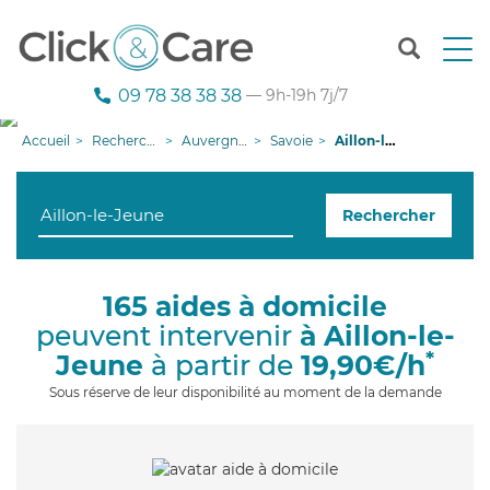
T
o
g
09 78 38 38 38
— 9h-19h 7j/7
g
l
Accueil
Recherche aide à domicile
Auvergne-Rhône-Alpes
Savoie
Aillon-le-Jeune
e
n
a
Rechercher
v
i
g
a
165 aides à domicile
t
peuvent intervenir
à Aillon-le-
i
o
*
Jeune
à partir de
19,90€/h
n
Sous réserve de leur disponibilité au moment de la demande