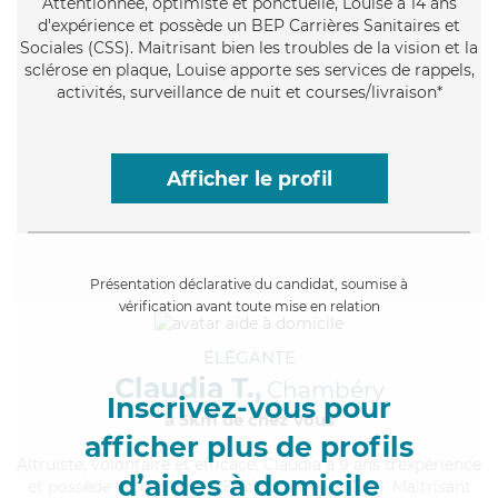
Attentionnée
, optimiste et ponctuelle, Louise a 14 ans
d'expérience et possède un BEP Carrières Sanitaires et
Sociales (CSS). Maitrisant bien les troubles de la vision et la
sclérose en plaque, Louise apporte ses services de rappels,
activités, surveillance de nuit et courses/livraison*
Afficher le profil
Présentation déclarative du candidat, soumise à
vérification avant toute mise en relation
ÉLÉGANTE
Claudia T.,
Chambéry
Inscrivez-vous pour
à 5km de chez Vous
afficher plus de profils
Altruiste
, volontaire et efficace, Claudia a 9 ans d'expérience
d’aides à domicile
et possède un diplôme d'Etat d'infirmier (DEI). Maitrisant