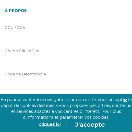
À PROPOS
CGU / GGV
Charte Click&Care
Code de Déontologie
Mentions Légales
En poursuivant votre navigation sur notre site, vous acceptez le
✕
dépôt de cookies destinés à vous proposer des offres, contenus
et services adaptés à vos centres d’intérêts.
Pour plus
d’informations et paramétrer vos cookies,
Prérequis Click&Care
J'accepte
cliquez ici
.