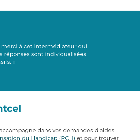
merci à cet intermédiateur qui
es réponses sont individualisées
ifs. »
ntcel
us accompagne dans vos demandes d'aides
nsation du Handicap (PCH)
et pour trouver