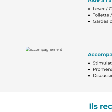
Aide à l
Lever / 
Toilette
Gardes d
Accomp
Stimulat
Promen
Discussio
Ils r