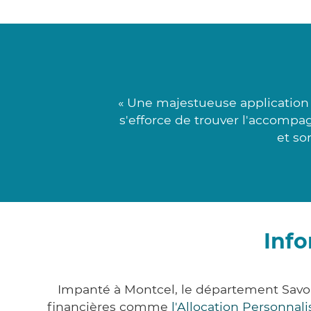
« Une majestueuse application
s'efforce de trouver l'accompag
et so
Info
Impanté à Montcel, le département Savo
financières comme
l'Allocation Personna