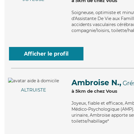
à 5km de chez Vous
Soigneuse
, optimiste et minu
d'Assistante De Vie aux Famill
accidents vasculaires cérébrau
compagnie/loisirs, toilette/ha
Afficher le profil
Ambroise N.,
Gré
ALTRUISTE
à 5km de chez Vous
Joyeux
, fiable et efficace, A
Médico-Psychologique (AMP). M
urinaire, Ambroise apporte se
toilette/habillage*