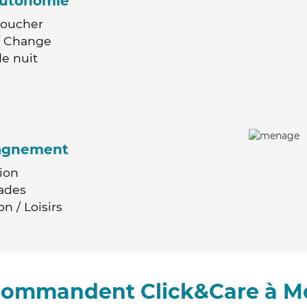
'autonomie
Coucher
 / Change
e nuit
agnement
ion
ades
n / Loisirs
ecommandent Click&Care à M