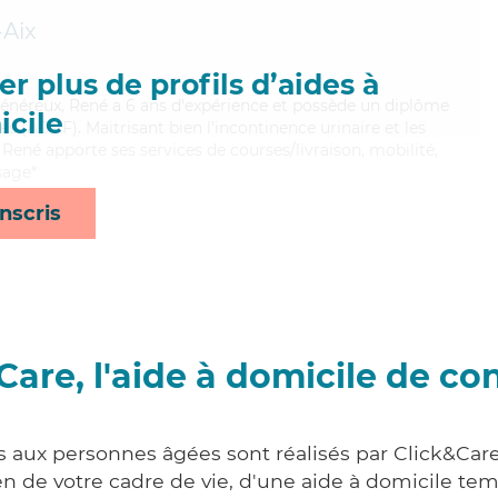
-Aix
r plus de profils d’aides à
 généreux, René a 6 ans d'expérience et possède un diplôme
cile
es (ADVF). Maitrisant bien l'incontinence urinaire et les
, René apporte ses services de courses/livraison, mobilité,
sage*
nscris
Care, l'aide à domicile de co
s aux personnes âgées sont réalisés par Click&Car
 de votre cadre de vie, d'une aide à domicile tem