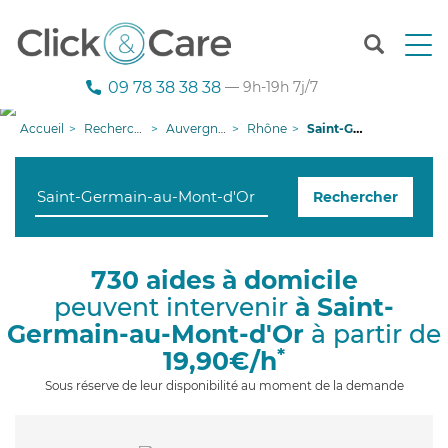
T
o
g
09 78 38 38 38
— 9h-19h 7j/7
g
l
Accueil
Recherche aide à domicile
Auvergne-Rhône-Alpes
Rhône
Saint-Germain-au-Mont-d'Or
e
n
a
Rechercher
v
i
g
a
730 aides à domicile
t
peuvent intervenir
à Saint-
i
o
Germain-au-Mont-d'Or
à partir de
n
*
19,90€/h
Sous réserve de leur disponibilité au moment de la demande