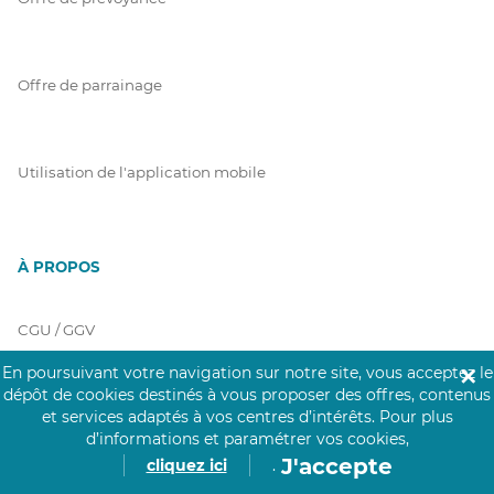
Offre de parrainage
Utilisation de l'application mobile
À PROPOS
CGU / GGV
En poursuivant votre navigation sur notre site, vous acceptez le
✕
dépôt de cookies destinés à vous proposer des offres, contenus
et services adaptés à vos centres d’intérêts.
Pour plus
Charte Click&Care
d’informations et paramétrer vos cookies,
J'accepte
cliquez ici
.