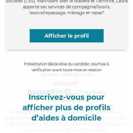
Sociales (CSS). Maitrisant bien le diabète et l'arthrite, Laura
apporte ses services de compagnie/loisirs,
lessive/repassage, ménage et repas*
Afficher le profil
Présentation déclarative du candidat, soumise à
vérification avant toute mise en relation
ALTRUISTE
Augustin D.,
Chasselay
Inscrivez-vous pour
à 5km de chez Vous
afficher plus de profils
Enthousiaste
, efficace et chaleureux, Augustin a 6 ans
d’aides à domicile
d'expérience et possède un diplôme d'Etat d'infirmier (DEI).
Maitrisant bien la démence et les soins palliatifs, Augustin
apporte ses services de activités, ménage,