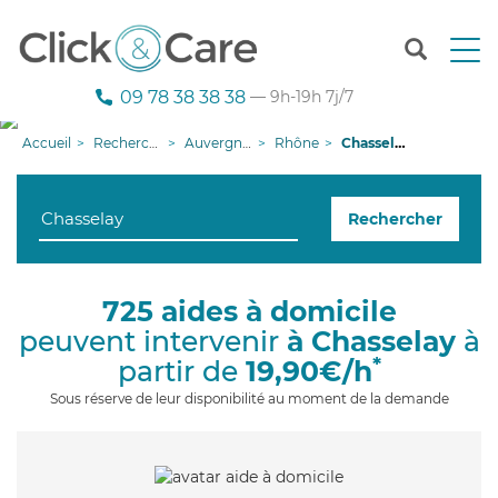
T
o
g
09 78 38 38 38
— 9h-19h 7j/7
g
l
Accueil
Recherche aide à domicile
Auvergne-Rhône-Alpes
Rhône
Chasselay
e
n
a
Rechercher
v
i
g
a
725 aides à domicile
t
peuvent intervenir
à Chasselay
à
i
o
*
partir de
19,90€/h
n
Sous réserve de leur disponibilité au moment de la demande