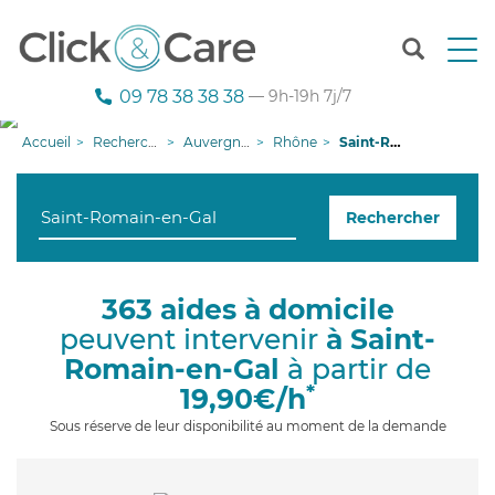
T
o
g
09 78 38 38 38
— 9h-19h 7j/7
g
l
Accueil
Recherche aide à domicile
Auvergne-Rhône-Alpes
Rhône
Saint-Romain-en-Gal
e
n
a
Rechercher
v
i
g
a
363 aides à domicile
t
peuvent intervenir
à Saint-
i
o
Romain-en-Gal
à partir de
n
*
19,90€/h
Sous réserve de leur disponibilité au moment de la demande