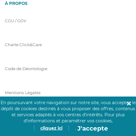
À PROPOS
CGU / GGV
Charte Click&Care
Code de Déontologie
Mentions Légales
En poursuivant votre navigation sur notre site, vous acceptez le
✕
dépôt de cookies destinés à vous proposer des offres, contenus
et services adaptés à vos centres d’intérêts.
Pour plus
Prérequis Click&Care
d’informations et paramétrer vos cookies,
J'accepte
cliquez ici
.