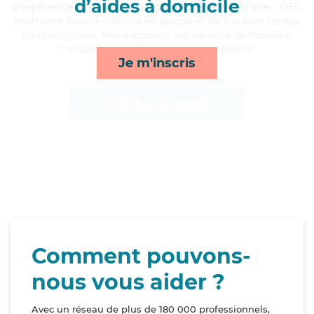
d’aides à domicile
d'expérience et possède un diplôme d'Etat d'infirmier (DEI).
Maitrisant bien la sclérose en plaque et les troubles rénaux
ou urologiques, Maria apporte ses services de mobilité,
transports, rappels et compagnie/loisirs*
Je m'inscris
Afficher le profil
Comment pouvons-
nous vous aider ?
Avec un réseau de plus de 180 000 professionnels,