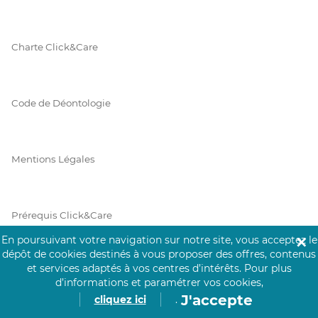
Charte Click&Care
Code de Déontologie
Mentions Légales
Prérequis Click&Care
En poursuivant votre navigation sur notre site, vous acceptez le
✕
dépôt de cookies destinés à vous proposer des offres, contenus
et services adaptés à vos centres d’intérêts.
Pour plus
Protection des Données
d’informations et paramétrer vos cookies,
J'accepte
cliquez ici
.