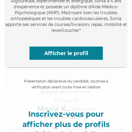
Rigoureuse
, expérimentée et énergique, Sonia a 4 ans
d'expérience et possède un diplôme d'Aide Médico-
Psychologique (AMP). Maitrisant bien les troubles
orthopédiques et les troubles cardiovasculaires, Sonia
apporte ses services de courses/livraison, repas, mobilité et
lever/coucher*
Afficher le profil
Présentation déclarative du candidat, soumise à
vérification avant toute mise en relation
ALTRUISTE
Maria X.,
Taluyers
Inscrivez-vous pour
à 5km de chez Vous
afficher plus de profils
Bienveillante
, optimiste et expérimentée, Maria a 11 ans