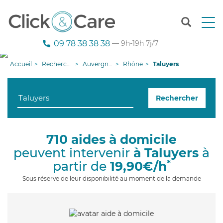
T
o
g
09 78 38 38 38
— 9h-19h 7j/7
g
l
Accueil
Recherche aide à domicile
Auvergne-Rhône-Alpes
Rhône
Taluyers
e
n
a
Rechercher
v
i
g
a
710 aides à domicile
t
peuvent intervenir
à Taluyers
à
i
o
*
partir de
19,90€/h
n
Sous réserve de leur disponibilité au moment de la demande