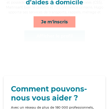
d’aides à domicile
et possède un BEP Carrières Sanitaires et Sociales (CSS).
Maitrisant bien le diabète et l'incontinence urinaire, Hugo
apporte ses services de transports, rappels, ménage et
lessive/repassage*
Je m'inscris
Afficher le profil
Comment pouvons-
nous vous aider ?
Avec un réseau de plus de 180 000 professionnels,