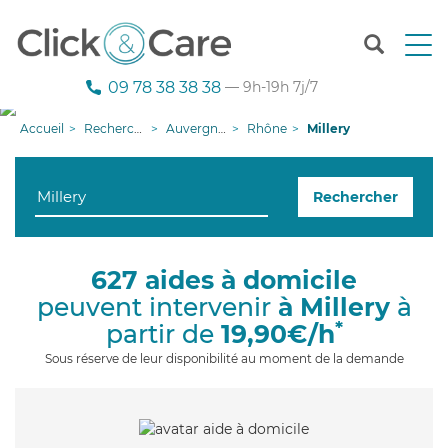
T
o
g
09 78 38 38 38
— 9h-19h 7j/7
g
l
Accueil
Recherche aide à domicile
Auvergne-Rhône-Alpes
Rhône
Millery
e
n
a
Rechercher
v
i
g
a
627 aides à domicile
t
peuvent intervenir
à Millery
à
i
o
*
partir de
19,90€/h
n
Sous réserve de leur disponibilité au moment de la demande