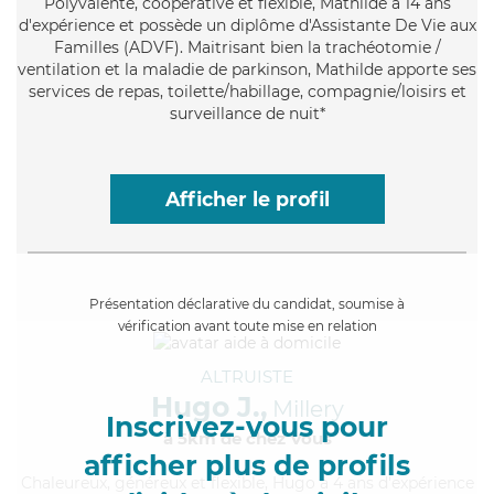
Polyvalente
, coopérative et flexible, Mathilde a 14 ans
d'expérience et possède un diplôme d'Assistante De Vie aux
Familles (ADVF). Maitrisant bien la trachéotomie /
ventilation et la maladie de parkinson, Mathilde apporte ses
services de repas, toilette/habillage, compagnie/loisirs et
surveillance de nuit*
Afficher le profil
Présentation déclarative du candidat, soumise à
vérification avant toute mise en relation
ALTRUISTE
Hugo J.,
Millery
Inscrivez-vous pour
à 5km de chez Vous
afficher plus de profils
Chaleureux
, généreux et flexible, Hugo a 4 ans d'expérience