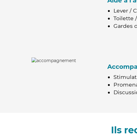
Aide à l
Lever / 
Toilette
Gardes d
Accomp
Stimulat
Promen
Discussio
Ils r