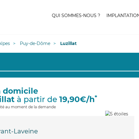
QUI SOMMES-NOUS ?
IMPLANTATIO
lpes
Puy-de-Dôme
Luzillat
à domicile
*
llat
à partir de
19,90€/h
ilité au moment de la demande
vant-Laveine