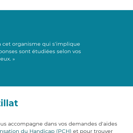
à cet organisme qui s'implique
réponses sont étudiées selon vos
eux. »
llat
 vous accompagne dans vos demandes d'aides
nsation du Handicap (PCH)
et pour trouver