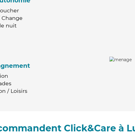
'autonomie
Coucher
 / Change
e nuit
agnement
ion
ades
n / Loisirs
ecommandent Click&Care à Lu