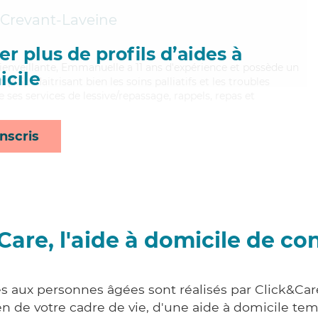
Crevant-Laveine
r plus de profils d’aides à
ienveillante, Emmanuelle a 11 ans d'expérience et possède un
cile
(AS). Maitrisant bien les soins palliatifs et les troubles
es services de lessive/repassage, rappels, repas et
nscris
Care, l'aide à domicile de co
es aux personnes âgées sont réalisés par Click&Care 
 de votre cadre de vie, d'une aide à domicile tem