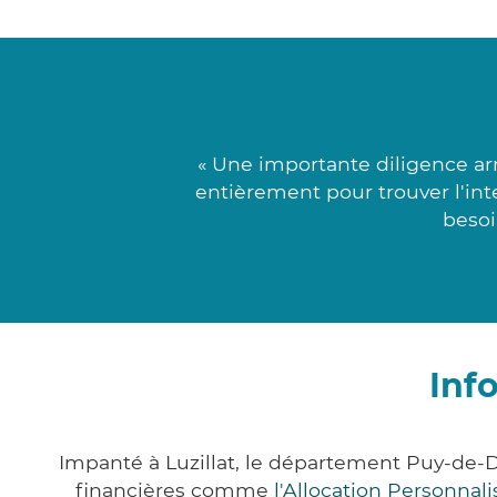
« Une importante diligence ar
entièrement pour trouver l'inte
besoi
Inf
Impanté à Luzillat, le département Puy-de
financières comme
l'Allocation Personna