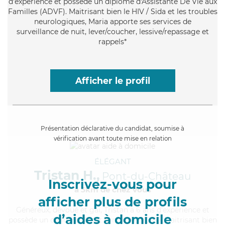
d'expérience et possède un diplôme d'Assistante De Vie aux
Familles (ADVF). Maitrisant bien le HIV / Sida et les troubles
neurologiques, Maria apporte ses services de
surveillance de nuit, lever/coucher, lessive/repassage et
rappels*
Afficher le profil
Présentation déclarative du candidat, soumise à
vérification avant toute mise en relation
ÉLÉGANT
Tristan H.,
Pont-du-Château
Inscrivez-vous pour
à 5km de chez Vous
afficher plus de profils
Généreux
, dévoué et gai, Tristan a 6 ans d'expérience et
d’aides à domicile
possède un diplôme d'Etat d'infirmier (DEI). Maitrisant bien