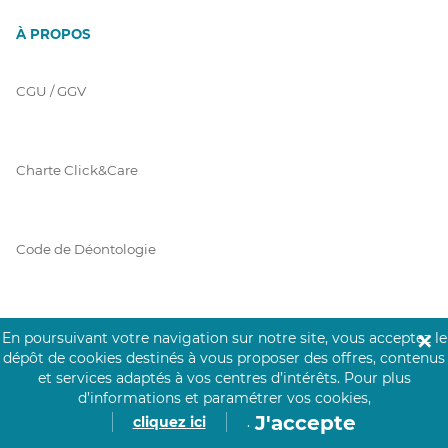
À PROPOS
CGU / GGV
Charte Click&Care
Code de Déontologie
Mentions Légales
En poursuivant votre navigation sur notre site, vous acceptez le
✕
dépôt de cookies destinés à vous proposer des offres, contenus
et services adaptés à vos centres d’intérêts.
Pour plus
d’informations et paramétrer vos cookies,
Prérequis Click&Care
J'accepte
cliquez ici
.