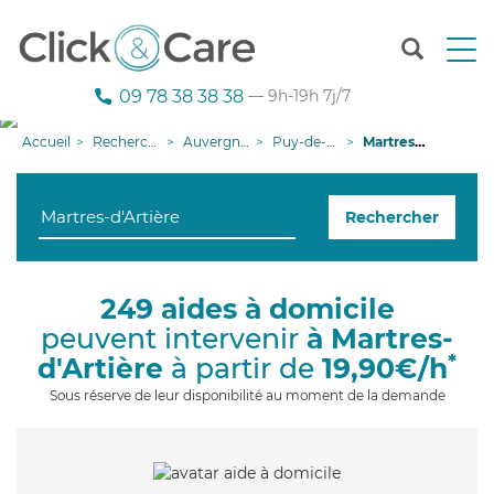
T
o
g
09 78 38 38 38
— 9h-19h 7j/7
g
l
Accueil
Recherche aide à domicile
Auvergne-Rhône-Alpes
Puy-de-Dôme
Martres-d'Artière
e
n
a
Rechercher
v
i
g
a
249 aides à domicile
t
peuvent intervenir
à Martres-
i
o
*
d'Artière
à partir de
19,90€/h
n
Sous réserve de leur disponibilité au moment de la demande