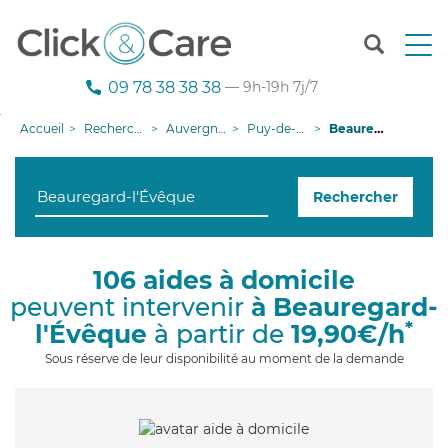
T
o
g
09 78 38 38 38
— 9h-19h 7j/7
g
l
Accueil
Recherche aide à domicile
Auvergne-Rhône-Alpes
Puy-de-Dôme
Beauregard-l'Évêque
e
n
a
Rechercher
v
i
g
a
106 aides à domicile
t
peuvent intervenir
à Beauregard-
i
o
*
l'Évêque
à partir de
19,90€/h
n
Sous réserve de leur disponibilité au moment de la demande