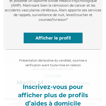
et possède un diplôme d'Aide Médico-Psychologique
(AMP). Maitrisant bien la rémission de cancer et les
accidents vasculaires cérébraux, Alain apporte ses services
de rappels, surveillance de nuit, lever/coucher et
courses/livraison*
Afficher le profil
Présentation déclarative du candidat, soumise à
vérification avant toute mise en relation
JOYEUSE
Maylis M.,
Pont-du-Château
Inscrivez-vous pour
à 5km de chez Vous
afficher plus de profils
Flexible
, altruiste et intuitive, Maylis a 8 ans d'expérience et
d’aides à domicile
possède un diplôme d'État d'Auxiliaire de Vie Sociale