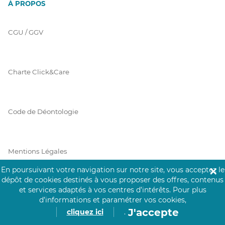
À PROPOS
CGU / GGV
Charte Click&Care
Code de Déontologie
Mentions Légales
En poursuivant votre navigation sur notre site, vous acceptez le
✕
dépôt de cookies destinés à vous proposer des offres, contenus
et services adaptés à vos centres d’intérêts.
Pour plus
Prérequis Click&Care
d’informations et paramétrer vos cookies,
J'accepte
cliquez ici
.