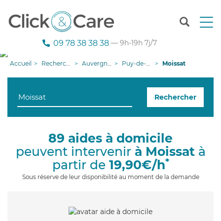
T
o
g
09 78 38 38 38
— 9h-19h 7j/7
g
l
Accueil
Recherche aide à domicile
Auvergne-Rhône-Alpes
Puy-de-Dôme
Moissat
e
n
a
Rechercher
v
i
g
a
89 aides à domicile
t
peuvent intervenir
à Moissat
à
i
o
*
partir de
19,90€/h
n
Sous réserve de leur disponibilité au moment de la demande