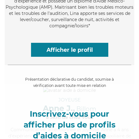
d'expérience et possède un diplôme d'Aide Médico-
Psychologique (AMP). Maitrisant bien les troubles moteurs
et les troubles de l'audition, Lina apporte ses services de
lever/coucher, surveillance de nuit, activités et
compagnie/loisirs*
Afficher le profil
Présentation déclarative du candidat, soumise à
vérification avant toute mise en relation
JOYEUSE
Anne J.,
Billom
Inscrivez-vous pour
à 5km de chez Vous
afficher plus de profils
Communicative
, attentionnée et joyeuse, Anne a 4 ans
d’aides à domicile
d'expérience et possède un diplôme d'État d'Auxiliaire de