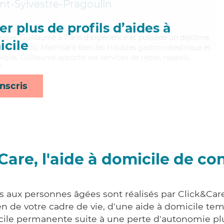
int-Sylvestre-Pragoulin
r plus de profils d’aides à
mique, Guillaume a 7 ans d'expérience et possède un diplôme
cile
ale (DEAVS). Maitrisant bien les troubles gastro-intestinaux et
ique, Guillaume apporte ses services de repas, rappels,
*
nscris
Care, l'aide à domicile de co
es aux personnes âgées sont réalisés par Click&Car
 de votre cadre de vie, d'une aide à domicile tem
cile permanente suite à une perte d'autonomie pl