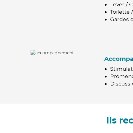
Lever / 
Toilette
Gardes d
Accomp
Stimulat
Promen
Discussio
Ils r