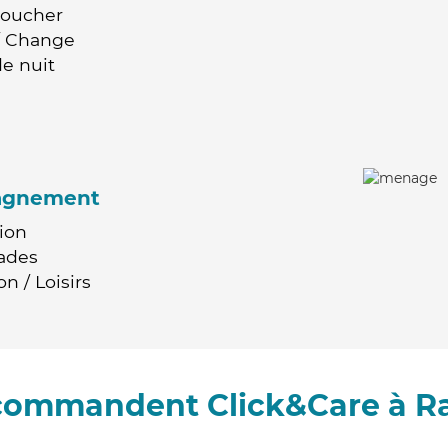
Coucher
 / Change
e nuit
agnement
ion
ades
n / Loisirs
ecommandent Click&Care à 