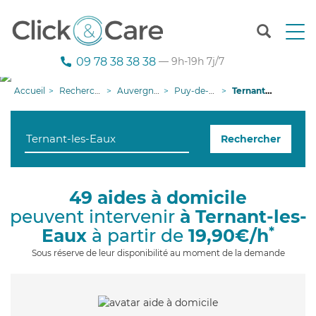
T
o
g
09 78 38 38 38
— 9h-19h 7j/7
g
l
Accueil
Recherche aide à domicile
Auvergne-Rhône-Alpes
Puy-de-Dôme
Ternant-les-Eaux
e
n
a
Rechercher
v
i
g
a
49 aides à domicile
t
peuvent intervenir
à Ternant-les-
i
o
*
Eaux
à partir de
19,90€/h
n
Sous réserve de leur disponibilité au moment de la demande