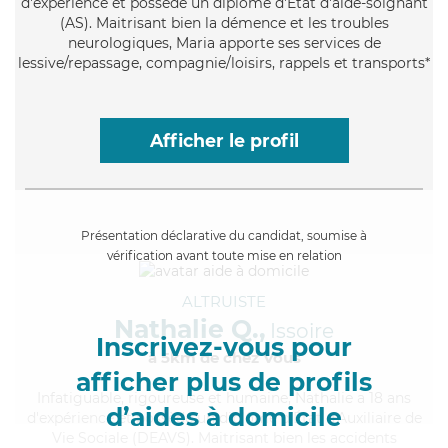
d'expérience et possède un diplôme d'Etat d'aide-soignant
(AS). Maitrisant bien la démence et les troubles
neurologiques, Maria apporte ses services de
lessive/repassage, compagnie/loisirs, rappels et transports*
Afficher le profil
Présentation déclarative du candidat, soumise à
vérification avant toute mise en relation
ALTRUISTE
Nathalie Q.,
Issoire
Inscrivez-vous pour
à 5km de chez Vous
afficher plus de profils
Infatiguable
, rigoureuse et humaine, Nathalie a 18 ans
d’aides à domicile
d'expérience et possède un diplôme d'État d'Auxiliaire de
Vie Sociale (DEAVS). Maitrisant bien les accidents