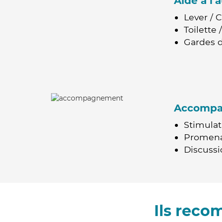
Aide à l
Lever / 
Toilette
Gardes d
Accomp
Stimulat
Promen
Discussio
Ils reco