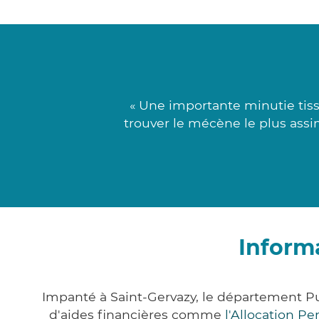
« Une importante minutie tiss
trouver le mécène le plus assim
Inform
Impanté à Saint-Gervazy, le département 
d'aides financières comme
l'Allocation P