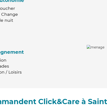
'autonomie
Coucher
 / Change
e nuit
agnement
ion
ades
n / Loisirs
mmandent Click&Care à Sain