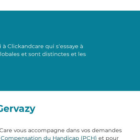
 à Clickandcare qui s'essaye à
obales et sont distinctes et les
Gervazy
ck&Care vous accompagne dans vos demandes
e Compensation du Handicap (PCH)
et pour