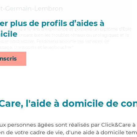
nt-Germain-Lembron
r plus de profils d’aides à
i, Ferdinand a 10 ans d'expérience et possède un diplôme d'État
cile
EAVS). Maitrisant bien les troubles rénaux ou urologiques et la
e obstructive, Ferdinand apporte ses services de
assage, transports et lever/coucher*
nscris
Care, l'aide à domicile de co
aux personnes âgées sont réalisés par Click&Care à 
 de votre cadre de vie, d'une aide à domicile tem