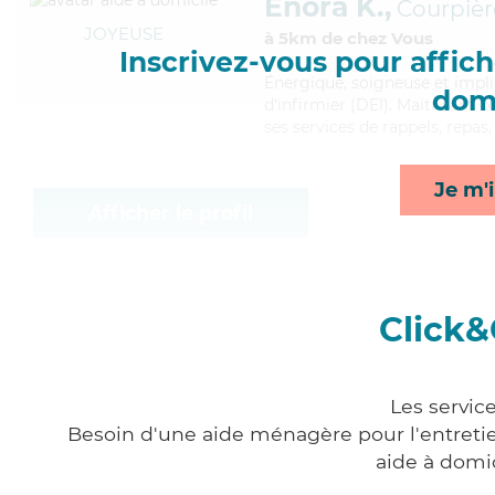
Enora K.,
Courpièr
JOYEUSE
à 5km de chez Vous
Inscrivez-vous pour affiche
Énergique
, soigneuse et impl
domi
d'infirmier (DEI). Maitrisant b
ses services de rappels, repas
Je m'i
Afficher le profil
Click&
Les servic
Besoin d'une aide ménagère pour l'entretien
aide à domi