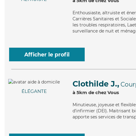
à 5km de chez Vous
Enthousiaste
, altruiste et én
Carrières Sanitaires et Social
les troubles respiratoires, Lae
surveillance de nuit et ménag
Afficher le profil
Clothilde J.,
Cour
ÉLÉGANTE
à 5km de chez Vous
Minutieuse
, joyeuse et flexib
d'infirmier (DEI). Maitrisant b
apporte ses services de trans