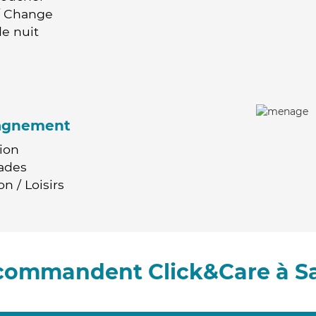
 / Change
e nuit
agnement
ion
ades
n / Loisirs
ecommandent Click&Care à S