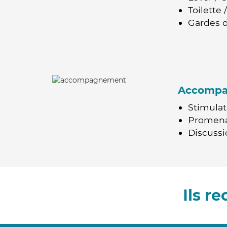
Toilette
Gardes d
Accomp
Stimulat
Promen
Discussio
Ils r