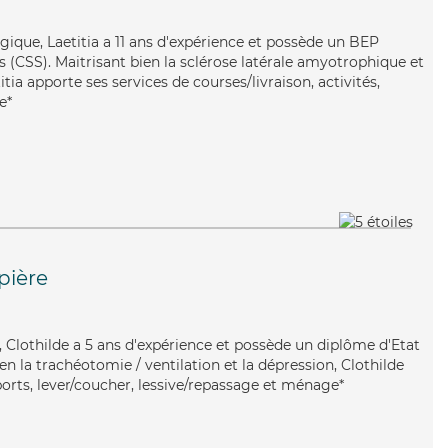
ergique, Laetitia a 11 ans d'expérience et possède un BEP
es (CSS). Maitrisant bien la sclérose latérale amyotrophique et
titia apporte ses services de courses/livraison, activités,
e*
pière
le, Clothilde a 5 ans d'expérience et possède un diplôme d'Etat
ien la trachéotomie / ventilation et la dépression, Clothilde
ports, lever/coucher, lessive/repassage et ménage*