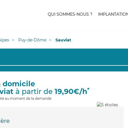
QUI SOMMES-NOUS ?
IMPLANTATIO
lpes
Puy-de-Dôme
Sauviat
à domicile
*
viat
à partir de
19,90€/h
ilité au moment de la demande
ière