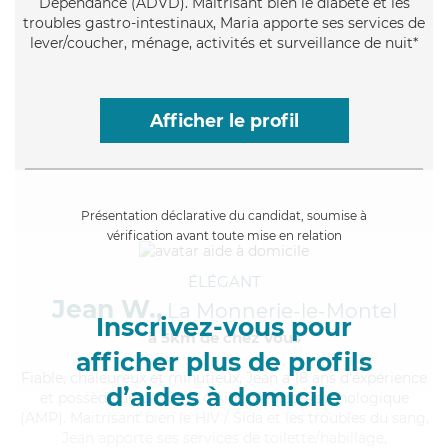
Dépendance (ADVD). Maitrisant bien le diabète et les
troubles gastro-intestinaux, Maria apporte ses services de
lever/coucher, ménage, activités et surveillance de nuit*
Afficher le profil
Présentation déclarative du candidat, soumise à
vérification avant toute mise en relation
ÉLÉGANT
Jean W.,
La Monnerie-le-Montel
Inscrivez-vous pour
à 5km de chez Vous
afficher plus de profils
Fiable
, chaleureux et minutieux, Jean a 18 ans d'expérience
d’aides à domicile
et possède un diplôme d'Aide Médico-Psychologique
(AMP). Maitrisant bien le HIV / Sida et les troubles du sang,
Jean apporte ses services de toilette/habillage,