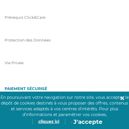
Prérequis Click&Care
Protection des Données
Vie Privée
PAIEMENT SÉCURISÉ
En poursuivant votre navigation sur notre site, vous acceptez le
✕
La collecte de vos informations de carte bancaire est cryptée
dépôt de cookies destinés à vous proposer des offres, contenus
et assurée par Mangopay, société dûment agréée auprès de la
et services adaptés à vos centres d’intérêts.
Pour plus
Banque de France.
d’informations et paramétrer vos cookies,
J'accepte
cliquez ici
.