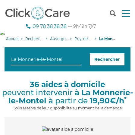
T
o
g
09 78 38 38 38
— 9h-19h 7j/7
g
l
Accueil
Recherche aide à domicile
Auvergne-Rhône-Alpes
Puy-de-Dôme
La Monnerie-le-Montel
e
n
a
Rechercher
v
i
g
a
36 aides à domicile
t
peuvent intervenir
à La Monnerie-
i
o
*
le-Montel
à partir de
19,90€/h
n
Sous réserve de leur disponibilité au moment de la demande