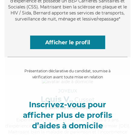
d'expérience et possède un BEP Carrières Sanitaires et
Sociales (CSS). Maitrisant bien la sclérose en plaque et le
HIV / Sida, Bernard apporte ses services de transports,
surveillance de nuit, ménage et lessive/repassage*
Afficher le profil
Présentation déclarative du candidat, soumise à
vérification avant toute mise en relation
JOYEUX
Louis V.,
Cusset
Inscrivez-vous pour
à 5km de chez Vous
afficher plus de profils
Expérimenté
, humain et minutieux, Louis a 9 ans
d’aides à domicile
d'expérience et possède un diplôme d'Etat d'infirmier (DEI).
Maitrisant bien la maladie de parkinson et l'incontinence