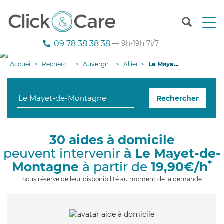
T
o
g
09 78 38 38 38
— 9h-19h 7j/7
g
l
Accueil
Recherche aide à domicile
Auvergne-Rhône-Alpes
Allier
Le Mayet-de-Montagne
e
n
a
Rechercher
v
i
g
a
30 aides à domicile
t
peuvent intervenir
à Le Mayet-de-
i
o
*
Montagne
à partir de
19,90€/h
n
Sous réserve de leur disponibilité au moment de la demande