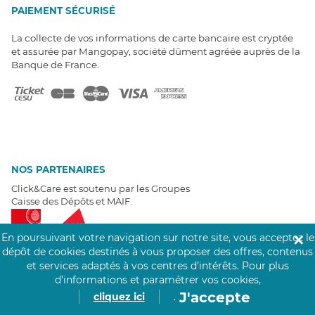
PAIEMENT SÉCURISÉ
La collecte de vos informations de carte bancaire est cryptée
et assurée par Mangopay, société dûment agréée auprès de la
Banque de France.
NOS PARTENAIRES
Click&Care est soutenu par les Groupes
Caisse des Dépôts et MAIF.
En poursuivant votre navigation sur notre site, vous acceptez le
✕
dépôt de cookies destinés à vous proposer des offres, contenus
et services adaptés à vos centres d’intérêts.
Pour plus
d’informations et paramétrer vos cookies,
EXPERTS À VOTRE ÉCOUTE
J'accepte
cliquez ici
.
Un besoin de recrutement ? Click&Care vous accompagne par