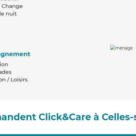
 / Change
e nuit
agnement
ion
ades
n / Loisirs
andent Click&Care à Celles-