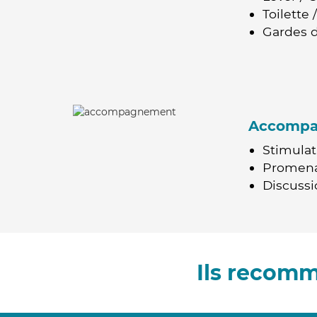
Toilette
Gardes d
Accomp
Stimulat
Promen
Discussio
Ils recomm