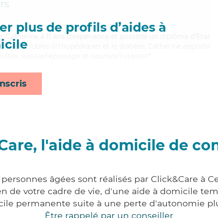
rs
r plus de profils d’aides à
le, Catherine a 11 ans d'expérience et possède un diplôme d'Etat
cile
bien les troubles orthopédiques et le diabète, Catherine apporte
ivités, lessive/repassage et courses/livraison*
nscris
Care, l'aide à domicile de co
 personnes âgées sont réalisés par Click&Care à Ce
 de votre cadre de vie, d'une aide à domicile tem
cile permanente suite à une perte d'autonomie pl
Être rappelé par un conseiller