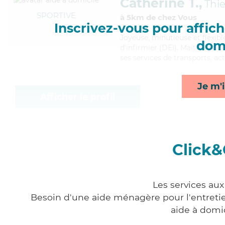
Catherine T.,
Thie
SPORTIVE
à 5km de chez Vous
Inscrivez-vous pour affiche
Joyeuse
, minutieuse et flexib
domi
d'infirmier (DEI). Maitrisant 
ses services de transports, act
Je m'i
Afficher le profil
Click&
Les services aux
Besoin d'une aide ménagère pour l'entretien
aide à domi