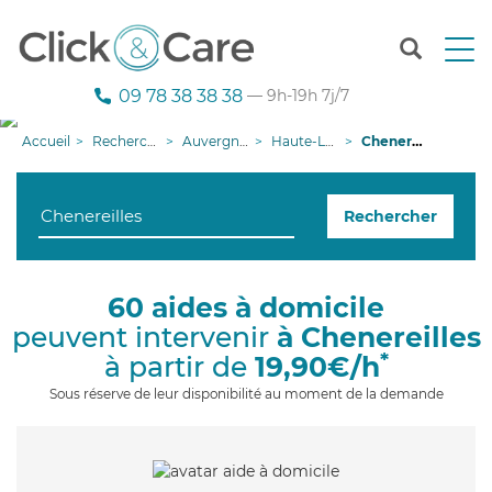
T
o
g
09 78 38 38 38
— 9h-19h 7j/7
g
l
Accueil
Recherche aide à domicile
Auvergne-Rhône-Alpes
Haute-Loire
Chenereilles
e
n
a
Rechercher
v
i
g
a
60 aides à domicile
t
peuvent intervenir
à Chenereilles
i
o
*
à partir de
19,90€/h
n
Sous réserve de leur disponibilité au moment de la demande