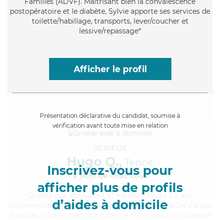
Familles (ADVF). Maitrisant bien la convalescence
postopératoire et le diabète, Sylvie apporte ses services de
toilette/habillage, transports, lever/coucher et
lessive/repassage*
Afficher le profil
Présentation déclarative du candidat, soumise à
vérification avant toute mise en relation
SÉRIEUX
Hugo Q.,
Tence
Inscrivez-vous pour
à 5km de chez Vous
afficher plus de profils
Chaleureux
, polyvalent et intuitive, Hugo a 5 ans
d’aides à domicile
d'expérience et possède un diplôme d'Assistante De Vie aux
Familles (ADVF). Maitrisant bien le HIV / Sida et la sclérose