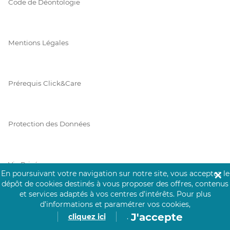
Code de Déontologie
Mentions Légales
Prérequis Click&Care
Protection des Données
Vie Privée
En poursuivant votre navigation sur notre site, vous acceptez le
✕
dépôt de cookies destinés à vous proposer des offres, contenus
et services adaptés à vos centres d’intérêts.
Pour plus
d’informations et paramétrer vos cookies,
PAIEMENT SÉCURISÉ
J'accepte
cliquez ici
.