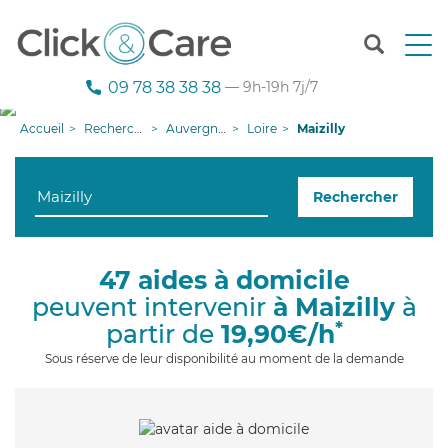
T
o
g
09 78 38 38 38
— 9h-19h 7j/7
g
l
Accueil
Recherche aide à domicile
Auvergne-Rhône-Alpes
Loire
Maizilly
e
n
a
Rechercher
v
i
g
a
47 aides à domicile
t
peuvent intervenir
à Maizilly
à
i
o
*
partir de
19,90€/h
n
Sous réserve de leur disponibilité au moment de la demande