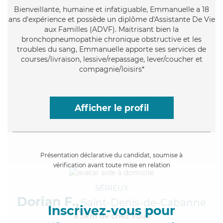
Bienveillante
, humaine et infatiguable, Emmanuelle a 18
ans d'expérience et possède un diplôme d'Assistante De Vie
aux Familles (ADVF). Maitrisant bien la
bronchopneumopathie chronique obstructive et les
troubles du sang, Emmanuelle apporte ses services de
courses/livraison, lessive/repassage, lever/coucher et
compagnie/loisirs*
Afficher le profil
Présentation déclarative du candidat, soumise à
vérification avant toute mise en relation
SÉRIEUX
Dorian F.,
Saint-Denis-de-Cabanne
Inscrivez-vous pour
à 5km de chez Vous