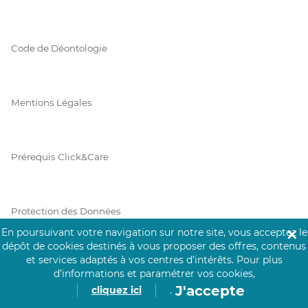
Code de Déontologie
Mentions Légales
Prérequis Click&Care
Protection des Données
En poursuivant votre navigation sur notre site, vous acceptez le
✕
dépôt de cookies destinés à vous proposer des offres, contenus
et services adaptés à vos centres d’intérêts.
Pour plus
Vie Privée
d’informations et paramétrer vos cookies,
J'accepte
cliquez ici
.