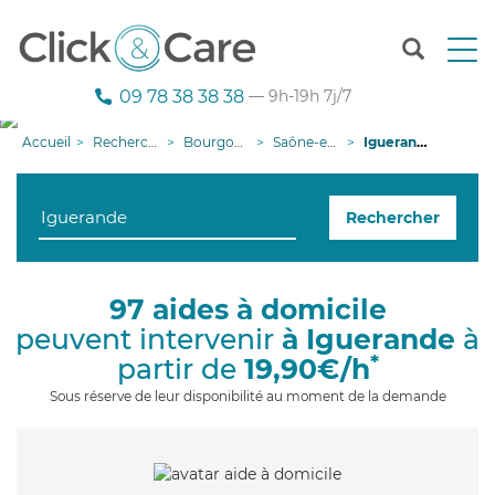
T
o
g
09 78 38 38 38
— 9h-19h 7j/7
g
l
Accueil
Recherche aide à domicile
Bourgogne-Franche-Comté
Saône-et-Loire
Iguerande
e
n
a
Rechercher
v
i
g
a
97 aides à domicile
t
peuvent intervenir
à Iguerande
à
i
o
*
partir de
19,90€/h
n
Sous réserve de leur disponibilité au moment de la demande