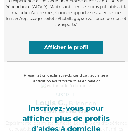
d'expérience et possède un diplôme d'Assistante De Vie
Dépendance (ADVD). Maitrisant bien les soins palliatifs et la
maladie d'alzheimer, Corinne apporte ses services de
lessive/repassage, toilette/habillage, surveillance de nuit et
transports*
Afficher le profil
Présentation déclarative du candidat, soumise à
vérification avant toute mise en relation
SPORTIF
Louis G.,
Briennon
Inscrivez-vous pour
à 5km de chez Vous
afficher plus de profils
Expérimenté
, optimiste et fiable, Louis a 6 ans d'expérience
d’aides à domicile
et possède un diplôme d'Assistante De Vie aux Familles