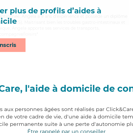
r plus de profils d’aides à
tentionnée, Angela a 9 ans d'expérience et possède un diplôme
cile
ale (DEAVS). Maitrisant bien les troubles gastro-intestinaux et
hique, Angela apporte ses services de transports,
 compagnie/loisirs*
nscris
Care, l'aide à domicile de co
es aux personnes âgées sont réalisés par Click&Care
 de votre cadre de vie, d'une aide à domicile tem
cile permanente suite à une perte d'autonomie pl
Être rappelé par un conseiller