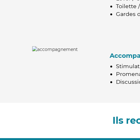
Toilette
Gardes d
Accomp
Stimulat
Promen
Discussio
Ils r