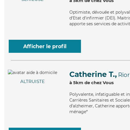
à 5km de chez Vous
Optimiste
, dévouée et polyva
d'Etat d'infirmier (DEI). Maitri
apporte ses services de activit
Afficher le profil
Catherine T.,
Rio
ALTRUISTE
à 5km de chez Vous
Polyvalente
, infatiguable et 
Carrières Sanitaires et Social
d'alzheimer, Catherine apporte
ménage*