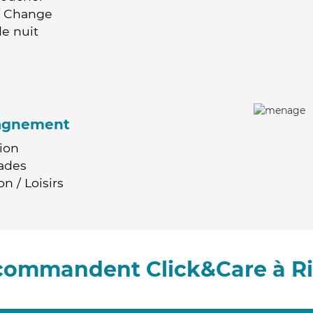
 / Change
e nuit
agnement
ion
ades
n / Loisirs
ecommandent Click&Care à R