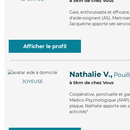
à 5km de chez Vous
Gaie
, enthousiaste et efficac
d'aide-soignant (AS). Maitrisa
Jacqueline apporte ses service
Afficher le profil
Nathalie V.,
Pouil
JOYEUSE
à 5km de chez Vous
Coopérative
, ponctuelle et ga
Médico-Psychologique (AMP). M
plaque, Nathalie apporte ses se
activités*