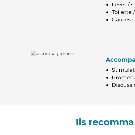
Lever / 
Toilette
Gardes d
Accomp
Stimulat
Promen
Discussio
Ils recomma