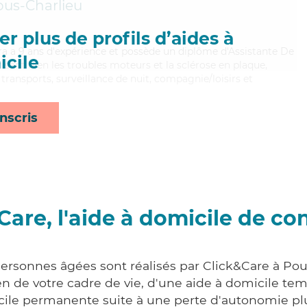
ous-Charlieu
r plus de profils d’aides à
ora a 9 ans d'expérience et possède un diplôme d'Assistante De
cile
isant bien les troubles moteurs et la sclérose en plaque,
transports, surveillance de nuit, compagnie/loisirs et
nscris
Care, l'aide à domicile de co
personnes âgées sont réalisés par Click&Care à Poui
 de votre cadre de vie, d'une aide à domicile tem
cile permanente suite à une perte d'autonomie pl