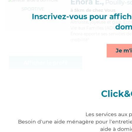
Enora E.,
Pouilly-s
SPORTIVE
à 5km de chez Vous
Inscrivez-vous pour affiche
Altruiste
, joyeuse et gaie, En
domi
Vie aux Familles (ADVF). Maitr
Enora apporte ses services de 
mobilité*
Je m'i
Afficher le profil
Click&
Les services aux 
Besoin d'une aide ménagère pour l'entretien
aide à domi