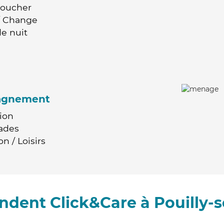
Coucher
 / Change
e nuit
agnement
ion
ades
n / Loisirs
ndent Click&Care à Pouilly-s