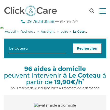
T
o
g
09 78 38 38 38
— 9h-19h 7j/7
g
l
Accueil
Recherche aide à domicile
Auvergne-Rhône-Alpes
Loire
Le Coteau
e
n
a
Rechercher
v
i
g
a
96 aides à domicile
t
peuvent intervenir
à Le Coteau
à
i
o
*
partir de
19,90€/h
n
Sous réserve de leur disponibilité au moment de la demande