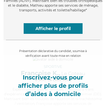
Familles (ADVF). Maitrisant bien les troubles orthopédiques
et le diabète, Mathieu apporte ses services de ménage,
transports, activités et toilette/habillage*
Afficher le profil
Présentation déclarative du candidat, soumise à
vérification avant toute mise en relation
SPORTIVE
Françoise K.,
Le Coteau
Inscrivez-vous pour
à 5km de chez Vous
afficher plus de profils
Expérimentée
, gaie et dévouée, Françoise a 4 ans
d’aides à domicile
d'expérience et possède un diplôme d'Etat d'infirmier (DEI).
Maitrisant bien les troubles de l'audition et la trachéotomie
/ ventilation, Françoise apporte ses services de