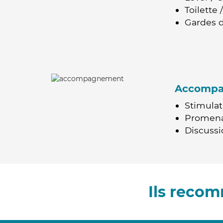
Toilette
Gardes d
Accomp
Stimulat
Promen
Discussio
Ils reco