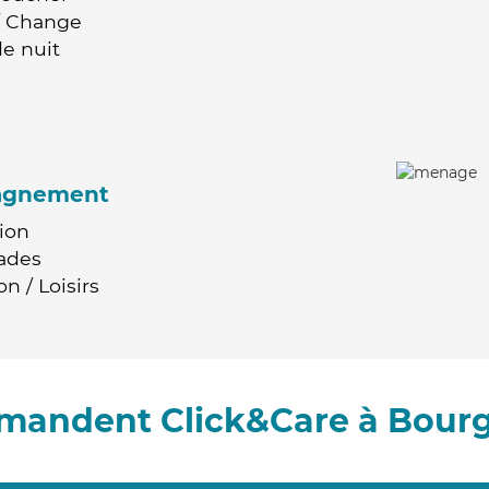
 / Change
e nuit
agnement
ion
ades
n / Loisirs
mmandent Click&Care à Bourg