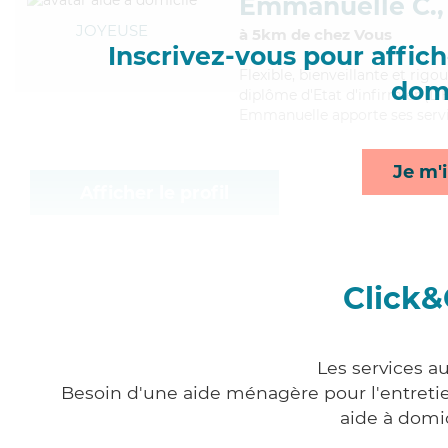
Emmanuelle C.,
JOYEUSE
à 5km de chez Vous
Inscrivez-vous pour affiche
Flexible
, bienveillante et rig
domi
diplôme d'Etat d'infirmier (DEI
Emmanuelle apporte ses servic
Je m'i
Afficher le profil
Click&
Les services a
Besoin d'une aide ménagère pour l'entretien
aide à domi