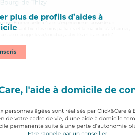
Bourg-de-Thizy
r plus de profils d’aides à
oureuse, Emmanuelle a 4 ans d'expérience et possède un
cile
). Maitrisant bien les soins palliatifs et la maladie d'alzheimer,
es de ménage, lever/coucher, activités et transports*
nscris
Care, l'aide à domicile de co
ux personnes âgées sont réalisés par Click&Care à 
 de votre cadre de vie, d'une aide à domicile tem
cile permanente suite à une perte d'autonomie pl
Être rappelé par un conseiller