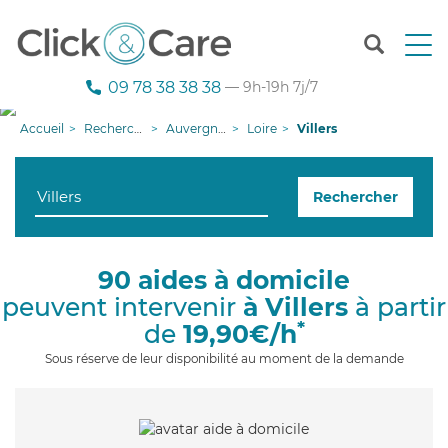
T
o
g
09 78 38 38 38
— 9h-19h 7j/7
g
l
Accueil
Recherche aide à domicile
Auvergne-Rhône-Alpes
Loire
Villers
e
n
a
Rechercher
v
i
g
a
90 aides à domicile
t
peuvent intervenir
à Villers
à partir
i
o
*
de
19,90€/h
n
Sous réserve de leur disponibilité au moment de la demande