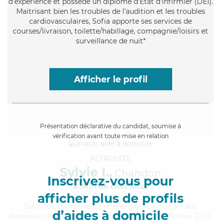
d'expérience et possède un diplôme d'Etat d'infirmier (DEI).
Maitrisant bien les troubles de l'audition et les troubles
cardiovasculaires, Sofia apporte ses services de
courses/livraison, toilette/habillage, compagnie/loisirs et
surveillance de nuit*
Afficher le profil
Présentation déclarative du candidat, soumise à
vérification avant toute mise en relation
ALTRUISTE
Sylvie I.,
Chandon
Inscrivez-vous pour
à 5km de chez Vous
afficher plus de profils
Dévouée
, bienveillante et énergique, Sylvie a 4 ans
d’aides à domicile
d'expérience et possède un diplôme d'Etat d'infirmier (DEI).