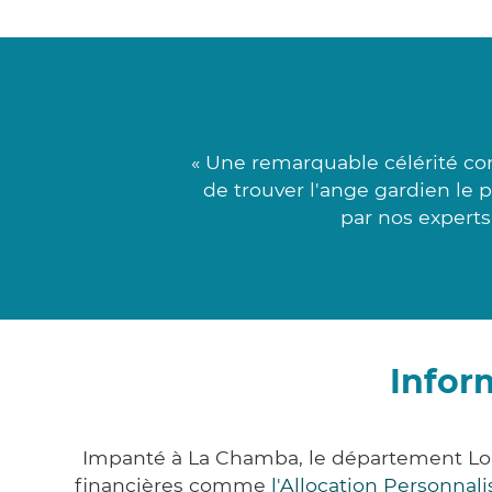
« Une remarquable célérité con
de trouver l'ange gardien le 
par nos experts
Infor
Impanté à La Chamba, le département Loi
financières comme
l'Allocation Personna