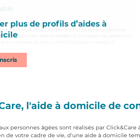
able
r plus de profils d’aides à
taire, Anthony a 14 ans d'expérience et possède un diplôme
cile
AMP). Maitrisant bien le diabète et la maladie de parkinson,
e surveillance de nuit, toilette/habillage, ménage et
nscris
Care, l'aide à domicile de co
 aux personnes âgées sont réalisés par Click&Care
 de votre cadre de vie, d'une aide à domicile tem