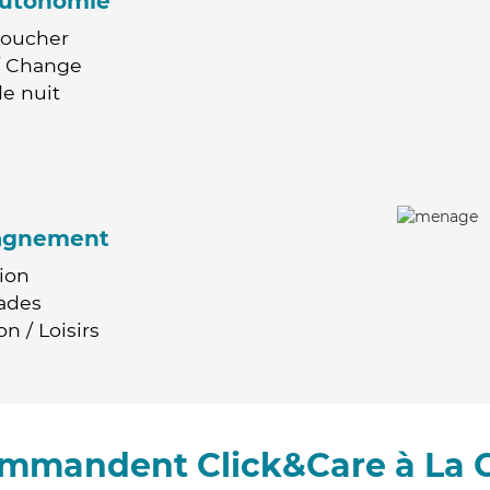
'autonomie
Coucher
 / Change
e nuit
agnement
ion
ades
n / Loisirs
commandent Click&Care à La