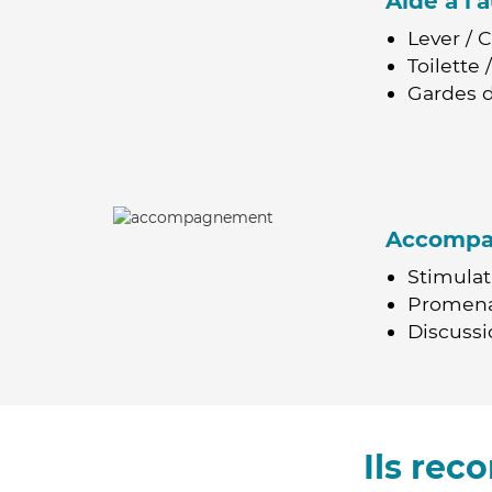
Aide à l
Lever / 
Toilette
Gardes d
Accomp
Stimulat
Promen
Discussio
Ils re