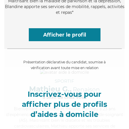
Maitrisant bien la maladie de parkinson et la dépression,
Blandine apporte ses services de mobilité, rappels, activités
et repas*
Afficher le profil
Présentation déclarative du candidat, soumise à
vérification avant toute mise en relation
SPORTIF
Mathieu G.,
Renaison
Inscrivez-vous pour
à 5km de chez Vous
afficher plus de profils
Bienveillant
, optimiste et flexible, Mathieu a 23 ans
d’aides à domicile
d'expérience et possède un diplôme d'Etat d'aide-soignant
(AS). Maitrisant bien le diabète et les troubles
cardiovasculaires, Mathieu apporte ses services de