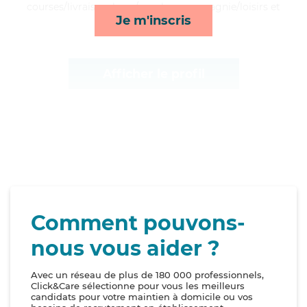
courses/livraison, lever/coucher, compagnie/loisirs et
Je m'inscris
lessive/repassage*
Afficher le profil
Comment pouvons-
nous vous aider ?
Avec un réseau de plus de 180 000 professionnels,
Click&Care sélectionne pour vous les meilleurs
candidats pour votre maintien à domicile ou vos