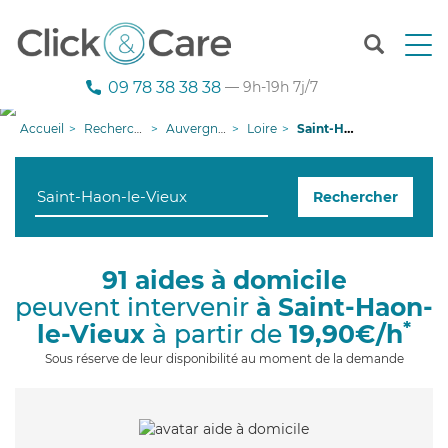
T
o
g
09 78 38 38 38
— 9h-19h 7j/7
g
l
Accueil
Recherche aide à domicile
Auvergne-Rhône-Alpes
Loire
Saint-Haon-le-Vieux
e
n
a
Rechercher
v
i
g
a
91 aides à domicile
t
peuvent intervenir
à Saint-Haon-
i
o
*
le-Vieux
à partir de
19,90€/h
n
Sous réserve de leur disponibilité au moment de la demande