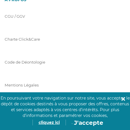
CGU / GGV
Charte Click&Care
Code de Déontologie
Mentions Légales
En poursuivant votre navigation sur notre site, vous acceptez le
✕
dépôt de cookies destinés à vous proposer des offres, contenus
Prérequis Click&Care
et services adaptés à vos centres d’intérêts.
Pour plus
d’informations et paramétrer vos cookies,
J'accepte
cliquez ici
.