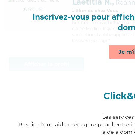
Laetitia N.,
Roan
JOYEUSE
à 5km de chez Vous
Inscrivez-vous pour affiche
Communicative
, humaine et 
domi
d'Aide Médico-Psychologique (
ventilation, Laetitia apporte s
lessive/repassage*
Je m'i
Afficher le profil
Click&
Les service
Besoin d'une aide ménagère pour l'entretien
aide à domi