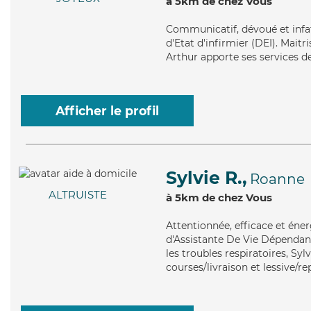
à 5km de chez Vous
Communicatif
, dévoué et inf
d'Etat d'infirmier (DEI). Maitr
Arthur apporte ses services de
Afficher le profil
Sylvie R.,
Roanne
ALTRUISTE
à 5km de chez Vous
Attentionnée
, efficace et éne
d'Assistante De Vie Dépendanc
les troubles respiratoires, Sy
courses/livraison et lessive/r