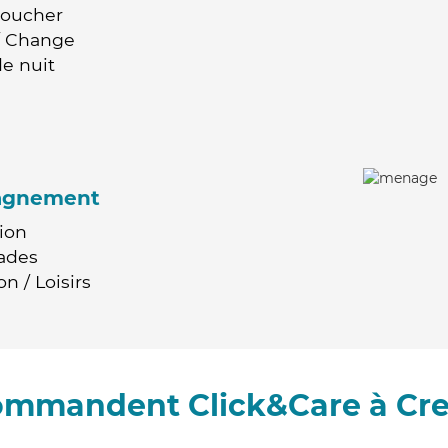
Coucher
 / Change
e nuit
agnement
ion
ades
n / Loisirs
commandent Click&Care à C