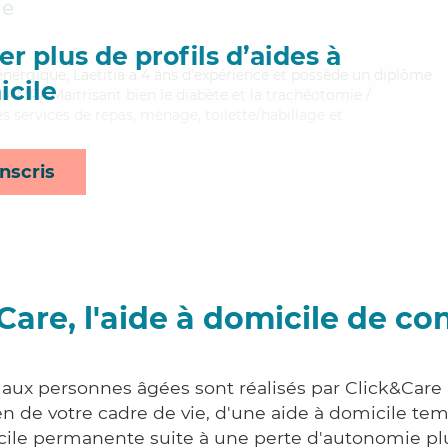
ne
r plus de profils d’aides à
énergique, Laetitia a 4 ans d'expérience et possède un diplôme
cile
AMP). Maitrisant bien le diabète et la trachéotomie /
es services de repas, ménage, toilette/habillage et
nscris
Care, l'aide à domicile de co
s aux personnes âgées sont réalisés par Click&Care
 de votre cadre de vie, d'une aide à domicile tem
cile permanente suite à une perte d'autonomie pl