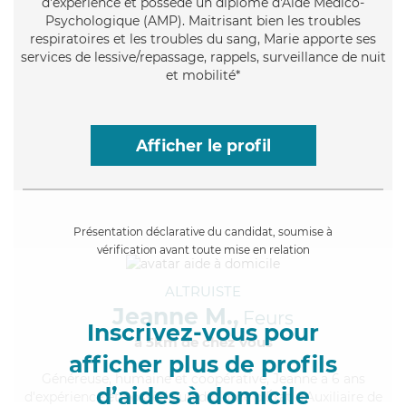
d'expérience et possède un diplôme d'Aide Médico-
Psychologique (AMP). Maitrisant bien les troubles
respiratoires et les troubles du sang, Marie apporte ses
services de lessive/repassage, rappels, surveillance de nuit
et mobilité*
Afficher le profil
Présentation déclarative du candidat, soumise à
vérification avant toute mise en relation
ALTRUISTE
Jeanne M.,
Feurs
Inscrivez-vous pour
à 5km de chez Vous
afficher plus de profils
Généreuse
, humaine et coopérative, Jeanne a 6 ans
d’aides à domicile
d'expérience et possède un diplôme d'État d'Auxiliaire de