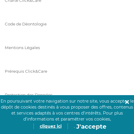
Charte Click&Care
Code de Déontologie
Mentions Légales
Prérequis Click&Care
Protection des Données
En poursuivant votre navigation sur notre site, vous acceptez le
✕
dépôt de cookies destinés à vous proposer des offres, contenus
et services adaptés à vos centres d’intérêts.
Pour plus
Vie Privée
d’informations et paramétrer vos cookies,
J'accepte
cliquez ici
.