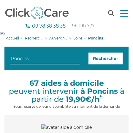
T
o
g
09 78 38 38 38
— 9h-19h 7j/7
g
l
Accueil
Recherche aide à domicile
Auvergne-Rhône-Alpes
Loire
Poncins
e
n
a
Rechercher
v
i
g
a
67 aides à domicile
t
peuvent intervenir
à Poncins
à
i
o
*
partir de
19,90€/h
n
Sous réserve de leur disponibilité au moment de la demande