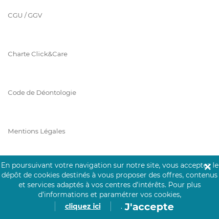
CGU / GGV
Charte Click&Care
Code de Déontologie
Mentions Légales
En poursuivant votre navigation sur notre site, vous acceptez le
✕
Prérequis Click&Care
dépôt de cookies destinés à vous proposer des offres, contenus
et services adaptés à vos centres d’intérêts.
Pour plus
d’informations et paramétrer vos cookies,
J'accepte
cliquez ici
.
Protection des Données