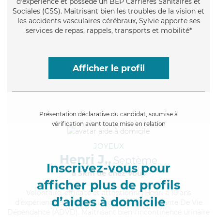
d'expérience et possède un BEP Carrières Sanitaires et
Sociales (CSS). Maitrisant bien les troubles de la vision et
les accidents vasculaires cérébraux, Sylvie apporte ses
services de repas, rappels, transports et mobilité*
Afficher le profil
Présentation déclarative du candidat, soumise à
vérification avant toute mise en relation
JOYEUX
Henri J.,
Septème
Inscrivez-vous pour
à 5km de chez Vous
afficher plus de profils
Volontaire
, efficace et attentionné, Henri a 10 ans
d’aides à domicile
d'expérience et possède un diplôme d'Assistante De Vie
Dépendance (ADVD). Maitrisant bien l'incontinence urinaire