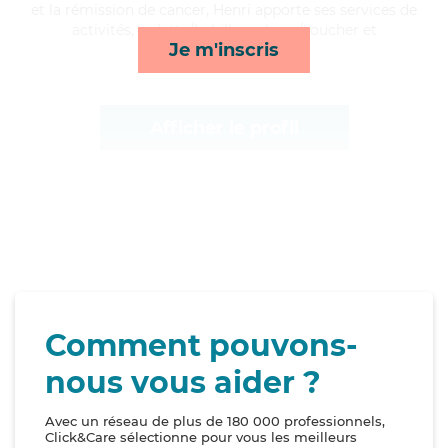
et la rémission de cancer, Henri apporte ses services de
activités, toilette/habillage, lever/coucher et
Je m'inscris
surveillance de nuit*
Afficher le profil
Comment pouvons-
nous vous aider ?
Avec un réseau de plus de 180 000 professionnels,
Click&Care sélectionne pour vous les meilleurs