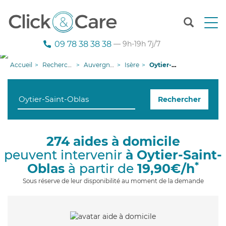
T
o
g
09 78 38 38 38
— 9h-19h 7j/7
g
l
Accueil
Recherche aide à domicile
Auvergne-Rhône-Alpes
Isère
Oytier-Saint-Oblas
e
n
a
Rechercher
v
i
g
a
274 aides à domicile
t
peuvent intervenir
à Oytier-Saint-
i
o
*
Oblas
à partir de
19,90€/h
n
Sous réserve de leur disponibilité au moment de la demande