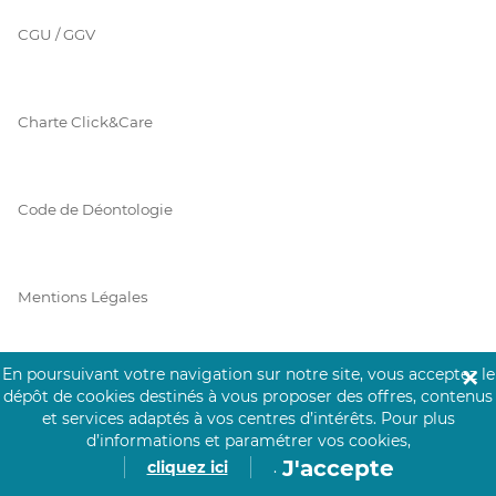
CGU / GGV
Charte Click&Care
Code de Déontologie
Mentions Légales
En poursuivant votre navigation sur notre site, vous acceptez le
✕
Prérequis Click&Care
dépôt de cookies destinés à vous proposer des offres, contenus
et services adaptés à vos centres d’intérêts.
Pour plus
d’informations et paramétrer vos cookies,
J'accepte
cliquez ici
.
Protection des Données