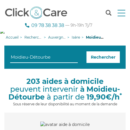
T
o
g
09 78 38 38 38
— 9h-19h 7j/7
g
l
Accueil
Recherche aide à domicile
Auvergne-Rhône-Alpes
Isère
Moidieu-Détourbe
e
n
a
Rechercher
v
i
g
a
203 aides à domicile
t
peuvent intervenir
à Moidieu-
i
o
*
Détourbe
à partir de
19,90€/h
n
Sous réserve de leur disponibilité au moment de la demande