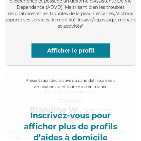
d'expérience et possède un diplôme d'Assistante De Vie
Dépendance (ADVD). Maitrisant bien les troubles
respiratoires et les troubles de la peau / escarres, Victoria
apporte ses services de mobilité, lessive/repassage, ménage
et activités*
Afficher le profil
Présentation déclarative du candidat, soumise à
vérification avant toute mise en relation
SÉRIEUSE
Blandine W.,
Septème
Inscrivez-vous pour
à 5km de chez Vous
afficher plus de profils
Minutieuse
, bienveillante et volontaire, Blandine a 8 ans
d’aides à domicile
d'expérience et possède un diplôme d'État d'Auxiliaire de