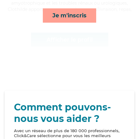
amyotrophique et les troubles rénaux ou urologiques,
Clothilde apporte ses services de courses/livraison, repas,
Je m'inscris
rappels et ménage*
Afficher le profil
Comment pouvons-
nous vous aider ?
Avec un réseau de plus de 180 000 professionnels,
Click&Care sélectionne pour vous les meilleurs