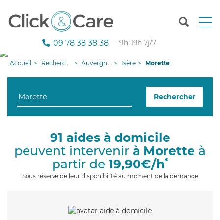
T
o
g
09 78 38 38 38
— 9h-19h 7j/7
g
l
Accueil
Recherche aide à domicile
Auvergne-Rhône-Alpes
Isère
Morette
e
n
a
Rechercher
v
i
g
a
91 aides à domicile
t
peuvent intervenir
à Morette
à
i
o
*
partir de
19,90€/h
n
Sous réserve de leur disponibilité au moment de la demande