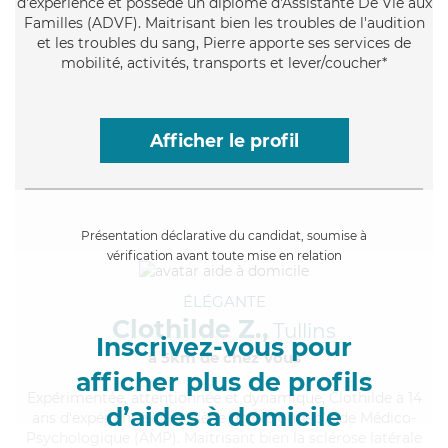
d'expérience et possède un diplôme d'Assistante De Vie aux
Familles (ADVF). Maitrisant bien les troubles de l'audition
et les troubles du sang, Pierre apporte ses services de
mobilité, activités, transports et lever/coucher*
Afficher le profil
Présentation déclarative du candidat, soumise à
vérification avant toute mise en relation
ÉLÉGANTE
Clothilde Z.,
Tullins
Inscrivez-vous pour
à 5km de chez Vous
afficher plus de profils
Expérimentée
, attentionnée et dynamique, Clothilde a 14
d’aides à domicile
ans d'expérience et possède un diplôme d'Aide Médico-
Psychologique (AMP). Maitrisant bien la sclérose latérale