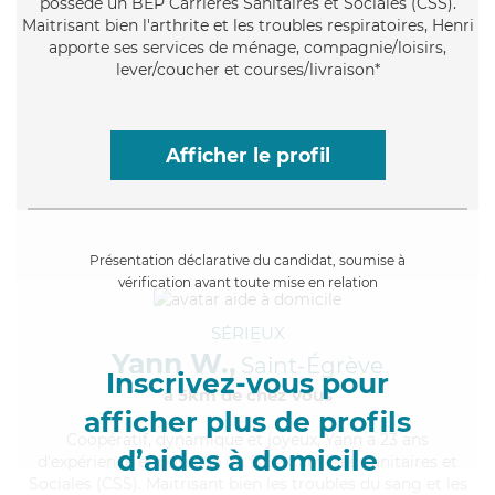
possède un BEP Carrières Sanitaires et Sociales (CSS).
Maitrisant bien l'arthrite et les troubles respiratoires, Henri
apporte ses services de ménage, compagnie/loisirs,
lever/coucher et courses/livraison*
Afficher le profil
Présentation déclarative du candidat, soumise à
vérification avant toute mise en relation
SÉRIEUX
Yann W.,
Saint-Égrève
Inscrivez-vous pour
à 5km de chez Vous
afficher plus de profils
Coopératif
, dynamique et joyeux, Yann a 23 ans
d’aides à domicile
d'expérience et possède un BEP Carrières Sanitaires et
Sociales (CSS). Maitrisant bien les troubles du sang et les