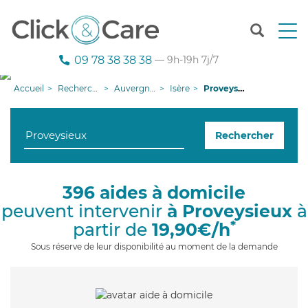
T
o
g
09 78 38 38 38
— 9h-19h 7j/7
g
l
Accueil
Recherche aide à domicile
Auvergne-Rhône-Alpes
Isère
Proveysieux
e
n
a
Rechercher
v
i
g
a
396 aides à domicile
t
peuvent intervenir
à Proveysieux
à
i
o
*
partir de
19,90€/h
n
Sous réserve de leur disponibilité au moment de la demande