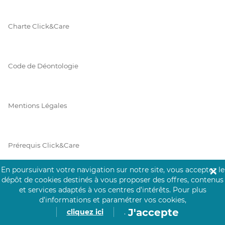
Charte Click&Care
Code de Déontologie
Mentions Légales
Prérequis Click&Care
En poursuivant votre navigation sur notre site, vous acceptez le
✕
dépôt de cookies destinés à vous proposer des offres, contenus
Protection des Données
et services adaptés à vos centres d’intérêts.
Pour plus
d’informations et paramétrer vos cookies,
J'accepte
cliquez ici
.
Vie Privée