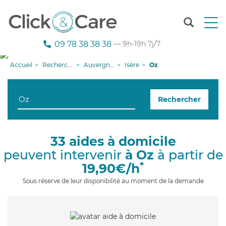
T
o
g
09 78 38 38 38
— 9h-19h 7j/7
g
l
Accueil
Recherche aide à domicile
Auvergne-Rhône-Alpes
Isère
Oz
e
n
a
Rechercher
v
i
g
a
33 aides à domicile
t
peuvent intervenir
à Oz
à partir de
i
o
*
19,90€/h
n
Sous réserve de leur disponibilité au moment de la demande