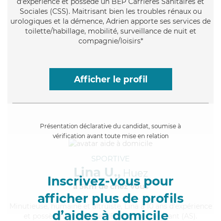
d'expérience et possède un BEP Carrières Sanitaires et
Sociales (CSS). Maitrisant bien les troubles rénaux ou
urologiques et la démence, Adrien apporte ses services de
toilette/habillage, mobilité, surveillance de nuit et
compagnie/loisirs*
Afficher le profil
Présentation déclarative du candidat, soumise à
vérification avant toute mise en relation
SPORTIVE
Lina U.,
Huez
Inscrivez-vous pour
à 5km de chez Vous
afficher plus de profils
Minutieuse
, humaine et altruiste, Lina a 10 ans d'expérience
d’aides à domicile
et possède un diplôme d'Etat d'aide-soignant (AS).