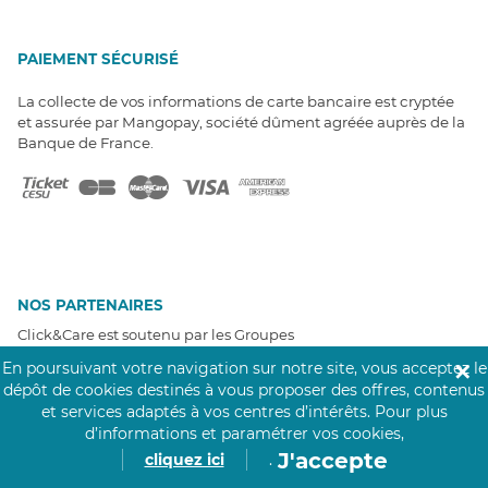
PAIEMENT SÉCURISÉ
La collecte de vos informations de carte bancaire est cryptée
et assurée par Mangopay, société dûment agréée auprès de la
Banque de France.
NOS PARTENAIRES
Click&Care est soutenu par les Groupes
Caisse des Dépôts et MAIF.
En poursuivant votre navigation sur notre site, vous acceptez le
✕
dépôt de cookies destinés à vous proposer des offres, contenus
et services adaptés à vos centres d’intérêts.
Pour plus
d’informations et paramétrer vos cookies,
J'accepte
cliquez ici
.
EXPERTS À VOTRE ÉCOUTE