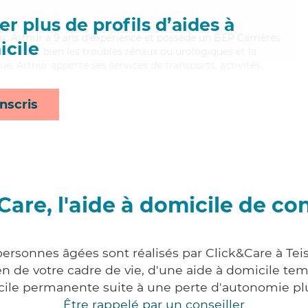
r plus de profils d’aides à
ux, Arthur a 9 ans d'expérience et possède un BEP Carrières
cile
Maitrisant bien les troubles rénaux ou urologiques et la
e, Arthur apporte ses services de transports, activités,
nscris
Care, l'aide à domicile de co
personnes âgées sont réalisés par Click&Care à Tei
 de votre cadre de vie, d'une aide à domicile tem
cile permanente suite à une perte d'autonomie pl
Être rappelé par un conseiller