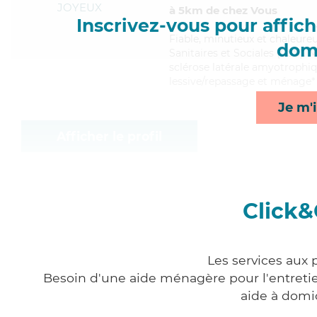
JOYEUX
à 5km de chez Vous
Inscrivez-vous pour affiche
Fiable
, minutieux et chaleure
domi
Sanitaires et Sociales (CSS). 
sclérose latérale amyotrophiqu
lessive/repassage et ménage*
Je m'i
Afficher le profil
Click&
Les services aux 
Besoin d'une aide ménagère pour l'entretien
aide à domi