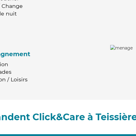
 / Change
e nuit
agnement
ion
ades
n / Loisirs
ndent Click&Care à Teissièr