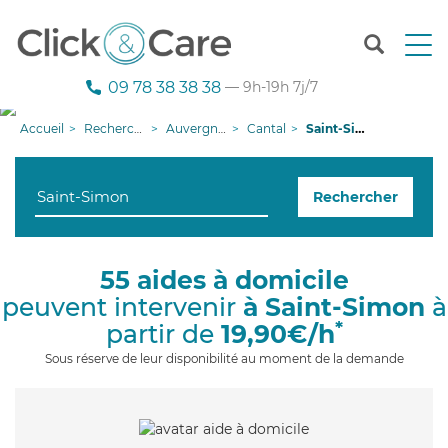
T
o
g
09 78 38 38 38
— 9h-19h 7j/7
g
l
Accueil
Recherche aide à domicile
Auvergne-Rhône-Alpes
Cantal
Saint-Simon
e
n
a
Rechercher
v
i
g
a
55 aides à domicile
t
peuvent intervenir
à Saint-Simon
à
i
o
*
partir de
19,90€/h
n
Sous réserve de leur disponibilité au moment de la demande