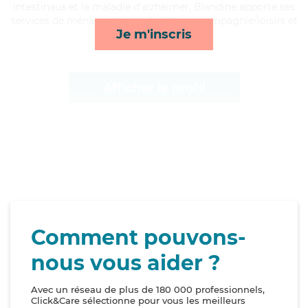
intestinaux et la maladie d'alzheimer, Blandine apporte ses
services de ménage, toilette/habillage, compagnie/loisirs et
Je m'inscris
lever/coucher*
Afficher le profil
Comment pouvons-
nous vous aider ?
Avec un réseau de plus de 180 000 professionnels,
Click&Care sélectionne pour vous les meilleurs