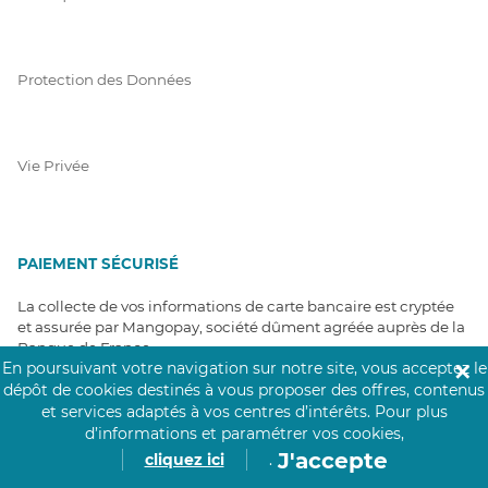
Protection des Données
Vie Privée
PAIEMENT SÉCURISÉ
La collecte de vos informations de carte bancaire est cryptée
et assurée par Mangopay, société dûment agréée auprès de la
Banque de France.
En poursuivant votre navigation sur notre site, vous acceptez le
✕
dépôt de cookies destinés à vous proposer des offres, contenus
et services adaptés à vos centres d’intérêts.
Pour plus
d’informations et paramétrer vos cookies,
J'accepte
cliquez ici
.