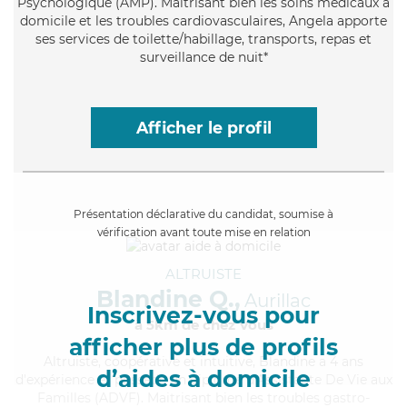
Psychologique (AMP). Maitrisant bien les soins médicaux à
domicile et les troubles cardiovasculaires, Angela apporte
ses services de toilette/habillage, transports, repas et
surveillance de nuit*
Afficher le profil
Présentation déclarative du candidat, soumise à
vérification avant toute mise en relation
ALTRUISTE
Blandine Q.,
Aurillac
Inscrivez-vous pour
à 5km de chez Vous
afficher plus de profils
Altruiste
, coopérative et intuitive, Blandine a 4 ans
d’aides à domicile
d'expérience et possède un diplôme d'Assistante De Vie aux
Familles (ADVF). Maitrisant bien les troubles gastro-