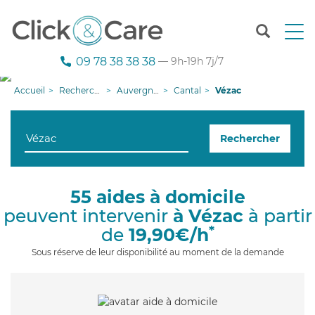
T
o
g
09 78 38 38 38
— 9h-19h 7j/7
g
l
Accueil
Recherche aide à domicile
Auvergne-Rhône-Alpes
Cantal
Vézac
e
n
a
Rechercher
v
i
g
a
55 aides à domicile
t
peuvent intervenir
à Vézac
à partir
i
o
*
de
19,90€/h
n
Sous réserve de leur disponibilité au moment de la demande