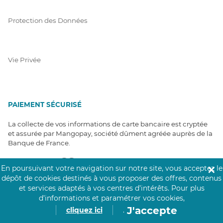
Protection des Données
Vie Privée
PAIEMENT SÉCURISÉ
La collecte de vos informations de carte bancaire est cryptée
et assurée par Mangopay, société dûment agréée auprès de la
Banque de France.
En poursuivant votre navigation sur notre site, vous acceptez le
✕
dépôt de cookies destinés à vous proposer des offres, contenus
et services adaptés à vos centres d’intérêts.
Pour plus
d’informations et paramétrer vos cookies,
J'accepte
cliquez ici
.
NOS PARTENAIRES