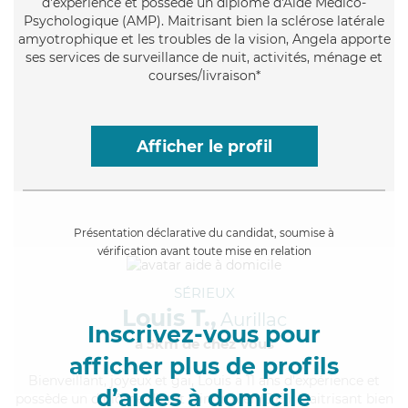
d'expérience et possède un diplôme d'Aide Médico-
Psychologique (AMP). Maitrisant bien la sclérose latérale
amyotrophique et les troubles de la vision, Angela apporte
ses services de surveillance de nuit, activités, ménage et
courses/livraison*
Afficher le profil
Présentation déclarative du candidat, soumise à
vérification avant toute mise en relation
SÉRIEUX
Louis T.,
Aurillac
Inscrivez-vous pour
à 5km de chez Vous
afficher plus de profils
Bienveillant
, joyeux et gai, Louis a 11 ans d'expérience et
d’aides à domicile
possède un diplôme d'Etat d'infirmier (DEI). Maitrisant bien