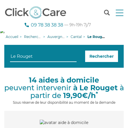
T
o
g
09 78 38 38 38
— 9h-19h 7j/7
g
l
Accueil
Recherche aide à domicile
Auvergne-Rhône-Alpes
Cantal
Le Rouget
e
n
a
Rechercher
v
i
g
a
14 aides à domicile
t
peuvent intervenir
à Le Rouget
à
i
o
*
partir de
19,90€/h
n
Sous réserve de leur disponibilité au moment de la demande