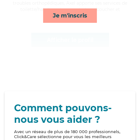
troubles orthopédiques, Axel apporte ses services de
toilette/habillage, transports, lever/coucher et
Je m'inscris
surveillance de nuit*
Afficher le profil
Comment pouvons-
nous vous aider ?
Avec un réseau de plus de 180 000 professionnels,
Click&Care sélectionne pour vous les meilleurs