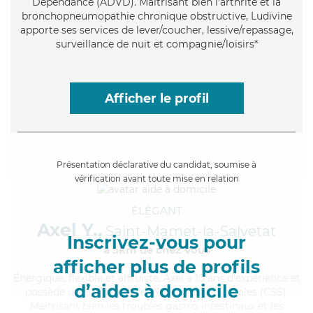
Dépendance (ADVD). Maitrisant bien l'arthrite et la
bronchopneumopathie chronique obstructive, Ludivine
apporte ses services de lever/coucher, lessive/repassage,
surveillance de nuit et compagnie/loisirs*
Afficher le profil
Présentation déclarative du candidat, soumise à
vérification avant toute mise en relation
ÉLÉGANT
Axel Y.,
Saint-Mamet-la-Salvetat
Inscrivez-vous pour
à 5km de chez Vous
afficher plus de profils
Énergique
, flexible et altruiste, Axel a 10 ans d'expérience et
d’aides à domicile
possède un BEP Carrières Sanitaires et Sociales (CSS).
Maitrisant bien les troubles gastro-intestinaux et les