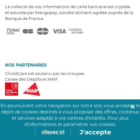
La collecte de vos informations de carte bancaire est cryptée
et assurée par Mangopay, société dûment agréée auprès de la
Banque de France.
NOS PARTENAIRES
Click&Care est soutenu par les Groupes
Caisse des Dépôts et MAIF.
En poursuivant votre navigation sur notre site, vous acceptez le
✕
dépôt de cookies destinés à vous proposer des offres, contenus
EXPERTS À VOTRE ÉCOUTE
et services adaptés à vos centres d’intérêts.
Pour plus
d’informations et paramétrer vos cookies,
Un besoin de recrutement ? Click&Care vous accompagne par
J'accepte
téléphone 7/7
.
cliquez ici
.
Être rappelé aujourd'hui