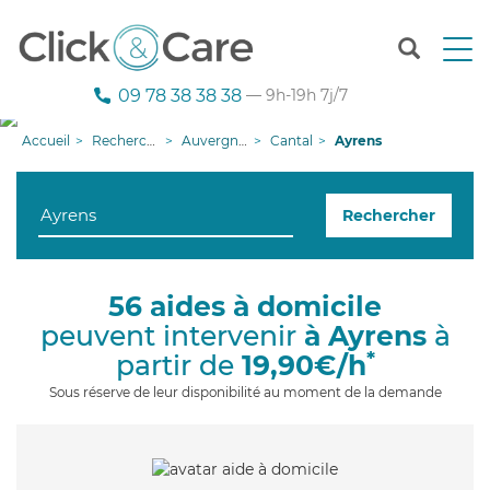
T
o
g
09 78 38 38 38
— 9h-19h 7j/7
g
l
Accueil
Recherche aide à domicile
Auvergne-Rhône-Alpes
Cantal
Ayrens
e
n
a
Rechercher
v
i
g
a
56 aides à domicile
t
peuvent intervenir
à Ayrens
à
i
o
*
partir de
19,90€/h
n
Sous réserve de leur disponibilité au moment de la demande