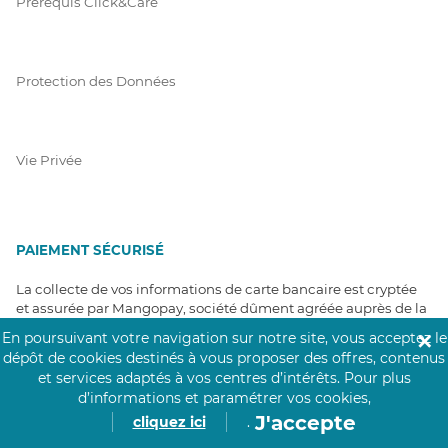
Prérequis Click&Care
Protection des Données
Vie Privée
PAIEMENT SÉCURISÉ
La collecte de vos informations de carte bancaire est cryptée
et assurée par Mangopay, société dûment agréée auprès de la
Banque de France.
En poursuivant votre navigation sur notre site, vous acceptez le
✕
dépôt de cookies destinés à vous proposer des offres, contenus
et services adaptés à vos centres d’intérêts.
Pour plus
d’informations et paramétrer vos cookies,
J'accepte
cliquez ici
.