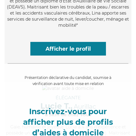
et possède un diplôme d'État d'Auxiliaire de Vie Sociale
(DEAVS). Maitrisant bien les troubles de la peau / escarres
et les accidents vasculaires cérébraux, Lina apporte ses
services de surveillance de nuit, lever/coucher, ménage et
mobilité*
Afficher le profil
Présentation déclarative du candidat, soumise à
vérification avant toute mise en relation
ÉLÉGANTE
Lucie T.,
Aurillac
Inscrivez-vous pour
à 5km de chez Vous
afficher plus de profils
Gaie
, humaine et joyeuse, Lucie a 4 ans d'expérience et
d’aides à domicile
possède un diplôme d'Etat d'aide-soignant (AS). Maitrisant